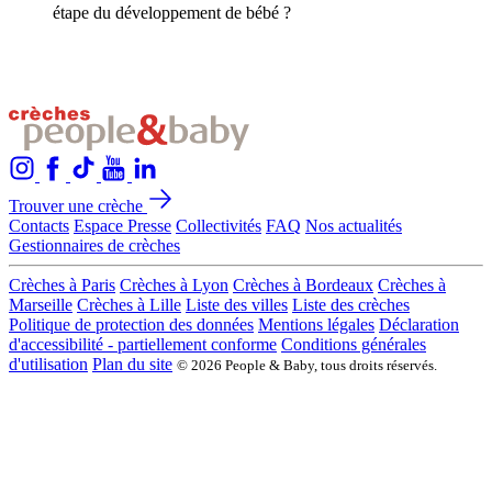
étape du développement de bébé ?
Trouver une crèche
Contacts
Espace Presse
Collectivités
FAQ
Nos actualités
Gestionnaires de crèches
Crèches à Paris
Crèches à Lyon
Crèches à Bordeaux
Crèches à
Marseille
Crèches à Lille
Liste des villes
Liste des crèches
Politique de protection des données
Mentions légales
Déclaration
d'accessibilité - partiellement conforme
Conditions générales
d'utilisation
Plan du site
© 2026 People & Baby, tous droits réservés.