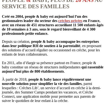
PEOPLE
&
BABY, PLUS DE
20 ANS
AU
SERVICE DES FAMILLES
Créé en 2004, people & baby est aujourd’hui l’un des
gestionnaires leader du secteur des
crèches privées
en France,
avec un réseau de 451 structures accueillant 11 500 enfants âgés
de 10 semaines à 3 ans, sous le regard bienveillant de 4 300
professionnels petite enfance.
Depuis sa création,
people & baby accompagne les entreprises
dans leur politique RH de soutien à la parentalité
, en proposant
des solutions d’accueil régulier ou occasionnel en crèche, pour les
enfants de leurs collaborateurs.
En 2011, afin d’élargir sa présence partout en France, people &
baby constitue un réseau de structures indépendantes
qui rassemble
aujourd’hui plus de 800 établissements
.
À partir de 2018,
people & baby lance régulièrement une
nouvelle solution pour simplifier la vie des familles
, parmi
lesquelles : Crèches Lib’, un service d’accueil en crèche à la demi-
journée, des Summer Camps pendant les vacances, et Crèche
Connect, une application mobile pour permettre aux parents de
suivre le quotidien de leur enfant à la crèche.