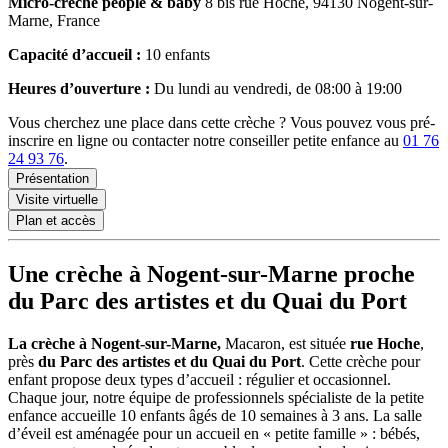
Micro-crèche
people & baby
8 bis rue Hoche, 94130 Nogent-sur-
Marne, France
Capacité d’accueil :
10 enfants
Heures d’ouverture :
Du lundi au vendredi, de 08:00 à 19:00
Vous cherchez une place dans cette crèche ? Vous pouvez vous pré-
inscrire en ligne ou contacter notre conseiller petite enfance au
01 76
24 93 76
.
Présentation
Visite virtuelle
Plan et accès
Une crèche à Nogent-sur-Marne proche
du Parc des artistes et du Quai du Port
La crèche à Nogent-sur-Marne,
Macaron, est située
rue Hoche
,
près
du Parc des artistes et du Quai du Port
. Cette crèche pour
enfant
propose deux types d’accueil : régulier et occasionnel.
Chaque jour, notre équipe de professionnels spécialiste de la petite
enfance accueille 10 enfants âgés de 10 semaines à 3 ans. La salle
d’éveil est aménagée pour un accueil en « petite famille » : bébés,