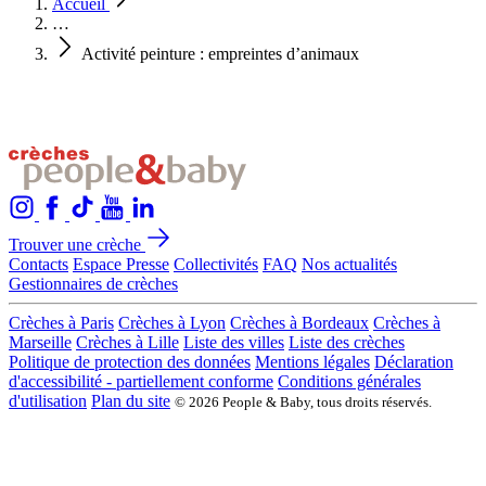
Accueil
…
Activité peinture : empreintes d’animaux
Trouver une crèche
Contacts
Espace Presse
Collectivités
FAQ
Nos actualités
Gestionnaires de crèches
Crèches à Paris
Crèches à Lyon
Crèches à Bordeaux
Crèches à
Marseille
Crèches à Lille
Liste des villes
Liste des crèches
Politique de protection des données
Mentions légales
Déclaration
d'accessibilité - partiellement conforme
Conditions générales
d'utilisation
Plan du site
© 2026 People & Baby, tous droits réservés.