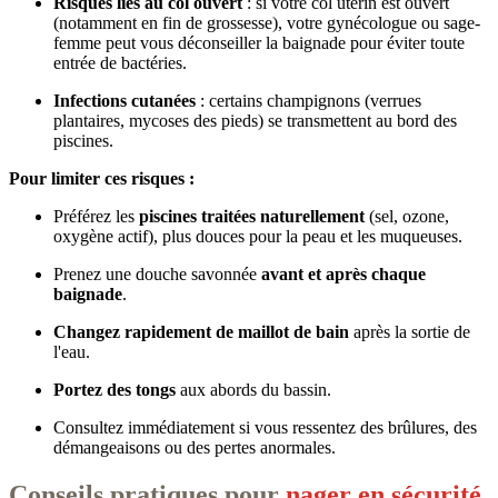
Risques liés au col ouvert
: si votre col utérin est ouvert
(notamment en fin de grossesse), votre gynécologue ou sage-
femme peut vous déconseiller la baignade pour éviter toute
entrée de bactéries.
Infections cutanées
: certains champignons (verrues
plantaires, mycoses des pieds) se transmettent au bord des
piscines.
Pour limiter ces risques :
Préférez les
piscines traitées naturellement
(sel, ozone,
oxygène actif), plus douces pour la peau et les muqueuses.
Prenez une douche savonnée
avant et après chaque
baignade
.
Changez rapidement de maillot de bain
après la sortie de
l'eau.
Portez des tongs
aux abords du bassin.
Consultez immédiatement si vous ressentez des brûlures, des
démangeaisons ou des pertes anormales.
Conseils pratiques pour
nager en sécurité