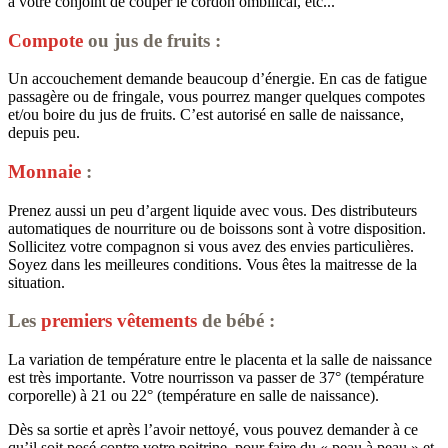
à votre conjoint de couper le cordon ombilical, etc...
Compote
ou jus de fruits :
Un accouchement demande beaucoup d’énergie. En cas de fatigue
passagère ou de fringale, vous pourrez manger quelques compotes
et/ou boire du jus de fruits. C’est autorisé en salle de naissance,
depuis peu.
Monnaie
:
Prenez aussi un peu d’argent liquide avec vous. Des distributeurs
automatiques de nourriture ou de boissons sont à votre disposition.
Sollicitez votre compagnon si vous avez des envies particulières.
Soyez dans les meilleures conditions. Vous êtes la maitresse de la
situation.
Les
premiers vêtements
de bébé :
La variation de température entre le placenta et la salle de naissance
est très importante. Votre nourrisson va passer de 37° (température
corporelle) à 21 ou 22° (température en salle de naissance).
Dès sa sortie et après l’avoir nettoyé, vous pouvez demander à ce
qu’il soit posé contre votre poitrine, pour faire du « peau à peau » et