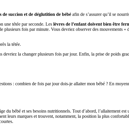
s de succion et de déglutition de bébé
afin de s’assurer qu’il se nourr
ron une tétée par seconde. Les
lèvres de l’enfant doivent bien être f
vale plusieurs fois par minute. Vous devriez observer des mouvements « d
ès la tétée.
evriez la changer plusieurs fois par jour. Enfin, la prise de poids grad
tions : combien de fois par jour dois-je allaiter mon bébé ? En moyen
’âge du bébé et ses besoins nutritionnels. Tout d’abord, l’allaitement e
nt leurs marques et trouvent, notamment, la position la plus confortab
courtes.