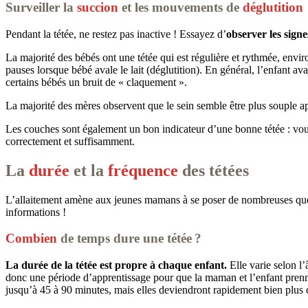
Surveiller la
succion
et les mouvements de
déglutition
Pendant la tétée, ne restez pas inactive ! Essayez d’
observer les signe
La majorité des bébés ont une tétée qui est régulière et rythmée, envi
pauses lorsque bébé avale le lait (déglutition). En général, l’enfant a
certains bébés un bruit de « claquement ».
La majorité des mères observent que le sein semble être plus souple apr
Les couches sont également un bon indicateur d’une bonne tétée : vous d
correctement et suffisamment.
La
durée
et la
fréquence
des tétées
L’allaitement amène aux jeunes mamans à se poser de nombreuses ques
informations !
Combien
de temps dure une tétée ?
La durée de la tétée est propre à chaque enfant.
Elle varie selon l
donc une période d’apprentissage pour que la maman et l’enfant prenne
jusqu’à 45 à 90 minutes, mais elles deviendront rapidement bien plus 