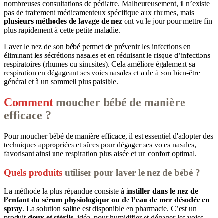
nombreuses consultations de pédiatre. Malheureusement, il n’existe
pas de traitement médicamenteux spécifique aux rhumes, mais
plusieurs méthodes de lavage de nez
ont vu le jour pour mettre fin
plus rapidement à cette petite maladie.
Laver le nez de son bébé permet de prévenir les infections en
éliminant les sécrétions nasales et en réduisant le risque d’infections
respiratoires (rhumes ou sinusites). Cela améliore également sa
respiration en dégageant ses voies nasales et aide à son bien-être
général et à un sommeil plus paisible.
Comment
moucher bébé de manière
efficace ?
Pour moucher bébé de manière efficace, il est essentiel d'adopter des
techniques appropriées et sûres pour dégager ses voies nasales,
favorisant ainsi une respiration plus aisée et un confort optimal.
Quels produits
utiliser pour laver le nez de bébé ?
La méthode la plus répandue consiste à
instiller dans le nez de
l’enfant du sérum physiologique ou de l’eau de mer désodée en
spray
. La solution saline est disponible en pharmacie. C’est un
produit
doux et stérile
, idéal pour humidifier et dégager les voies