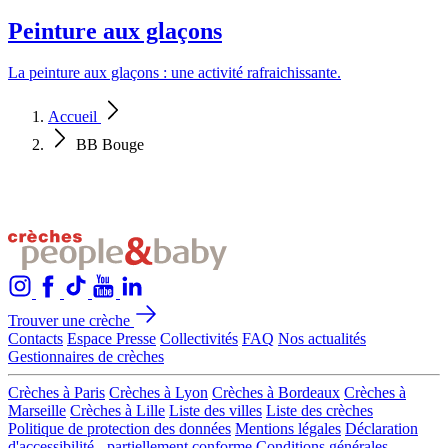
Peinture aux glaçons
La peinture aux glaçons : une activité rafraichissante.
Accueil
BB Bouge
Trouver une crèche
Contacts
Espace Presse
Collectivités
FAQ
Nos actualités
Gestionnaires de crèches
Crèches à Paris
Crèches à Lyon
Crèches à Bordeaux
Crèches à
Marseille
Crèches à Lille
Liste des villes
Liste des crèches
Politique de protection des données
Mentions légales
Déclaration
d'accessibilité - partiellement conforme
Conditions générales