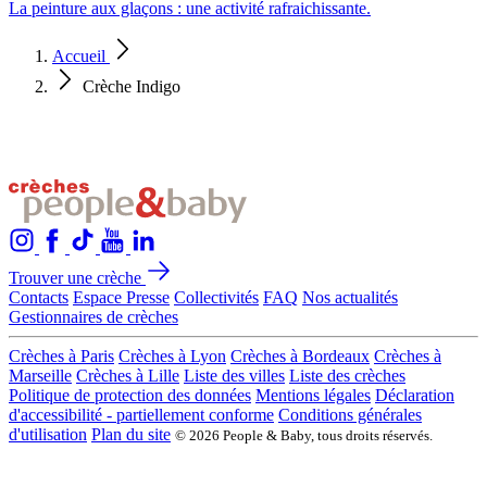
La peinture aux glaçons : une activité rafraichissante.
Accueil
Crèche Indigo
Trouver une crèche
Contacts
Espace Presse
Collectivités
FAQ
Nos actualités
Gestionnaires de crèches
Crèches à Paris
Crèches à Lyon
Crèches à Bordeaux
Crèches à
Marseille
Crèches à Lille
Liste des villes
Liste des crèches
Politique de protection des données
Mentions légales
Déclaration
d'accessibilité - partiellement conforme
Conditions générales
d'utilisation
Plan du site
© 2026 People & Baby, tous droits réservés.