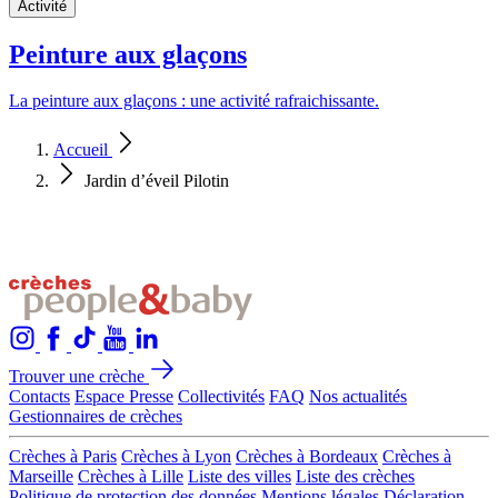
Activité
Peinture aux glaçons
La peinture aux glaçons : une activité rafraichissante.
Accueil
Jardin d’éveil Pilotin
Trouver une crèche
Contacts
Espace Presse
Collectivités
FAQ
Nos actualités
Gestionnaires de crèches
Crèches à Paris
Crèches à Lyon
Crèches à Bordeaux
Crèches à
Marseille
Crèches à Lille
Liste des villes
Liste des crèches
Politique de protection des données
Mentions légales
Déclaration