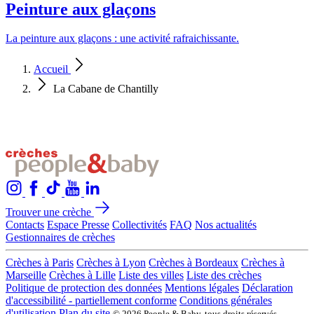
Peinture aux glaçons
La peinture aux glaçons : une activité rafraichissante.
Accueil
La Cabane de Chantilly
Trouver une crèche
Contacts
Espace Presse
Collectivités
FAQ
Nos actualités
Gestionnaires de crèches
Crèches à Paris
Crèches à Lyon
Crèches à Bordeaux
Crèches à
Marseille
Crèches à Lille
Liste des villes
Liste des crèches
Politique de protection des données
Mentions légales
Déclaration
d'accessibilité - partiellement conforme
Conditions générales
d'utilisation
Plan du site
© 2026 People & Baby, tous droits réservés.