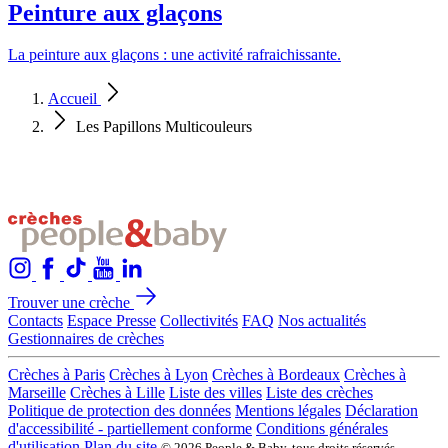
Peinture aux glaçons
La peinture aux glaçons : une activité rafraichissante.
Accueil
Les Papillons Multicouleurs
Trouver une crèche
Contacts
Espace Presse
Collectivités
FAQ
Nos actualités
Gestionnaires de crèches
Crèches à Paris
Crèches à Lyon
Crèches à Bordeaux
Crèches à
Marseille
Crèches à Lille
Liste des villes
Liste des crèches
Politique de protection des données
Mentions légales
Déclaration
d'accessibilité - partiellement conforme
Conditions générales
d'utilisation
Plan du site
© 2026 People & Baby, tous droits réservés.