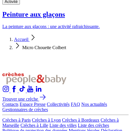
Activité
Peinture aux glaçons
La peinture aux glaçons : une activité rafraichissante.
Accueil
Micro Chouette Colbert
Trouver une crèche
Contacts
Espace Presse
Collectivités
FAQ
Nos actualités
Gestionnaires de crèches
Crèches à Paris
Crèches à Lyon
Crèches à Bordeaux
Crèches à
Marseille
Crèches à Lille
Liste des villes
Liste des crèches
Politique de protection des données
Mentions légales
Déclaration