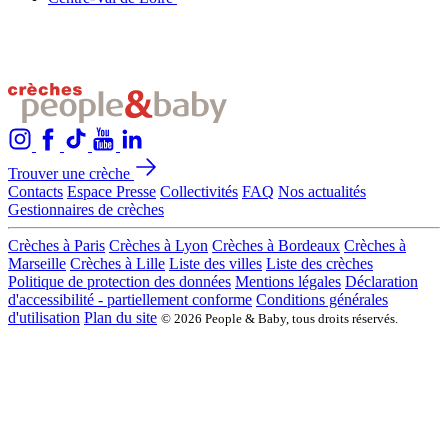
Trouver une crèche
Contacts
Espace Presse
Collectivités
FAQ
Nos actualités
Gestionnaires de crèches
Crèches à Paris
Crèches à Lyon
Crèches à Bordeaux
Crèches à
Marseille
Crèches à Lille
Liste des villes
Liste des crèches
Politique de protection des données
Mentions légales
Déclaration
d'accessibilité - partiellement conforme
Conditions générales
d'utilisation
Plan du site
© 2026 People & Baby, tous droits réservés.