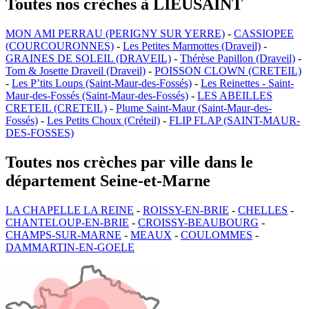
Toutes nos crèches à LIEUSAINT
MON AMI PERRAU (PERIGNY SUR YERRE)
-
CASSIOPEE
(COURCOURONNES)
-
Les Petites Marmottes (Draveil)
-
GRAINES DE SOLEIL (DRAVEIL)
-
Thérèse Papillon (Draveil)
-
Tom & Josette Draveil (Draveil)
-
POISSON CLOWN (CRETEIL)
-
Les P’tits Loups (Saint-Maur-des-Fossés)
-
Les Reinettes - Saint-
Maur-des-Fossés (Saint-Maur-des-Fossés)
-
LES ABEILLES
CRETEIL (CRETEIL)
-
Plume Saint-Maur (Saint-Maur-des-
Fossés)
-
Les Petits Choux (Créteil)
-
FLIP FLAP (SAINT-MAUR-
DES-FOSSES)
Toutes nos crèches par ville dans le
département Seine-et-Marne
LA CHAPELLE LA REINE
-
ROISSY-EN-BRIE
-
CHELLES
-
CHANTELOUP-EN-BRIE
-
CROISSY-BEAUBOURG
-
CHAMPS-SUR-MARNE
-
MEAUX
-
COULOMMES
-
DAMMARTIN-EN-GOELE