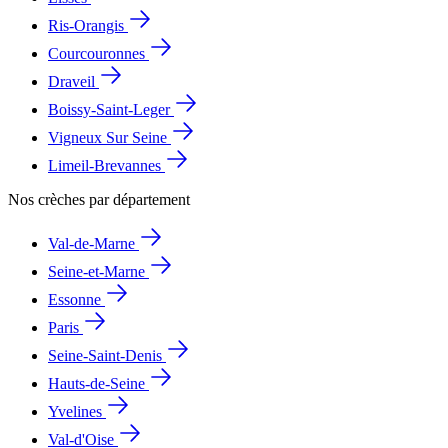
Ris-Orangis
Courcouronnes
Draveil
Boissy-Saint-Leger
Vigneux Sur Seine
Limeil-Brevannes
Nos crèches par département
Val-de-Marne
Seine-et-Marne
Essonne
Paris
Seine-Saint-Denis
Hauts-de-Seine
Yvelines
Val-d'Oise