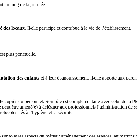
ut au long de la journée.
té des locaux
. Il/elle participe et contribue à la vie de l’établissement.
est plus ponctuelle.
ptation des enfants
et à leur épanouissement. Il/elle apporte aux paren
nté
auprès du personnel. Son rôle est complémentaire avec celui de la PMI
elle peut être amené(e) à déléguer aux professionnels l’administration de 
tocoles liés à l’hygiène et la sécurité.
e
sur tous les aspects du métier : aménagement des espaces, animations d