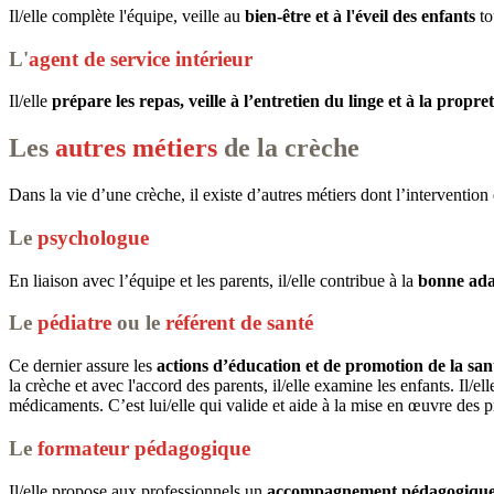
Il/elle complète l'équipe, veille au
bien-être et à l'éveil des enfants
to
L'
agent de service intérieur
Il/elle
prépare les repas, veille à l’entretien du linge et à la propre
Les
autres métiers
de la crèche
Dans la vie d’une crèche, il existe d’autres métiers dont l’intervention 
Le
psychologue
En liaison avec l’équipe et les parents, il/elle contribue à la
bonne ada
Le
pédiatre
ou le
référent de santé
Ce dernier assure les
actions d’éducation et de promotion de la sa
la crèche et avec l'accord des parents, il/elle examine les enfants. Il/
médicaments. C’est lui/elle qui valide et aide à la mise en œuvre des pro
Le
formateur pédagogique
Il/elle propose aux professionnels un
accompagnement pédagogiqu