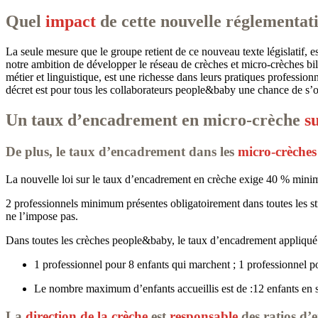
Quel
impact
de cette nouvelle réglementat
La seule mesure que le groupe retient de ce nouveau texte législatif, e
notre ambition de développer le réseau de crèches et micro-crèches bil
métier et linguistique, est une richesse dans leurs pratiques professi
décret est pour tous les collaborateurs people&baby une chance de s’ou
Un taux d’encadrement en micro-crèche
s
De plus, le taux d’encadrement dans les
micro-crèche
La nouvelle loi sur le taux d’encadrement en crèche exige 40 % min
2 professionnels minimum présentes obligatoirement dans toutes les st
ne l’impose pas.
Dans toutes les crèches people&baby, le taux d’encadrement appliqué e
1 professionnel pour 8 enfants qui marchent ; 1 professionnel p
Le nombre maximum d’enfants accueillis est de :12 enfants en s
La
direction de la crèche
est
responsable
des ratios d