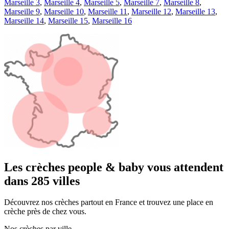
Marseille 3
,
Marseille 4
,
Marseille 5
,
Marseille 7
,
Marseille 8
,
Marseille 9
,
Marseille 10
,
Marseille 11
,
Marseille 12
,
Marseille 13
,
Marseille 14
,
Marseille 15
,
Marseille 16
Les crèches people & baby vous attendent 
dans 285 villes
Découvrez nos crèches partout en France et trouvez une place en 
crèche près de chez vous.
Nos crèches par ville