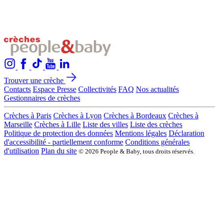
Trouver une crèche
Contacts
Espace Presse
Collectivités
FAQ
Nos actualités
Gestionnaires de crèches
Crèches à Paris
Crèches à Lyon
Crèches à Bordeaux
Crèches à
Marseille
Crèches à Lille
Liste des villes
Liste des crèches
Politique de protection des données
Mentions légales
Déclaration
d'accessibilité - partiellement conforme
Conditions générales
d'utilisation
Plan du site
© 2026 People & Baby, tous droits réservés.