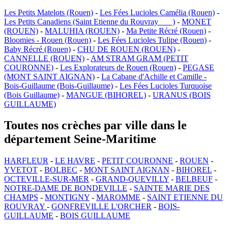
Les Petits Matelots (Rouen)
-
Les Fées Lucioles Camélia (Rouen)
-
Les Petits Canadiens (Saint Etienne du Rouvray )
-
MONET
(ROUEN)
-
MALUHIA (ROUEN)
-
Ma Petite Récré (Rouen)
-
Bloomies - Rouen (Rouen)
-
Les Fées Lucioles Tulipe (Rouen)
-
Baby Récré (Rouen)
-
CHU DE ROUEN (ROUEN)
-
CANNELLE (ROUEN)
-
AM STRAM GRAM (PETIT
COURONNE)
-
Les Explorateurs de Rouen (Rouen)
-
PEGASE
(MONT SAINT AIGNAN)
-
La Cabane d'Achille et Camille -
Bois-Guillaume (Bois-Guillaume)
-
Les Fées Lucioles Turquoise
(Bois Guillaume)
-
MANGUE (BIHOREL)
-
URANUS (BOIS
GUILLAUME)
Toutes nos crèches par ville dans le
département Seine-Maritime
HARFLEUR
-
LE HAVRE
-
PETIT COURONNE
-
ROUEN
-
YVETOT
-
BOLBEC
-
MONT SAINT AIGNAN
-
BIHOREL
-
OCTEVILLE-SUR-MER
-
GRAND-QUEVILLY
-
BELBEUF
-
NOTRE-DAME DE BONDEVILLE
-
SAINTE MARIE DES
CHAMPS
-
MONTIGNY
-
MAROMME
-
SAINT ETIENNE DU
ROUVRAY
-
GONFREVILLE L'ORCHER
-
BOIS-
GUILLAUME
-
BOIS GUILLAUME