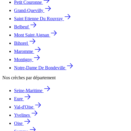
Petit Couronne
Grand-Quevilly
Saint Etienne Du Rouvray
Belbeuf
Mont Saint Aignan
Bihorel
Maromme
Montigny
Notre-Dame De Bondeville
Nos crèches par département
Seine-Maritime
Eure
Val-d'Oise
Yvelines
Oise