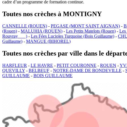
cadre d’un programme de formation continue.
Toutes nos crèches à MONTIGNY
CANNELLE (ROUEN)
-
PEGASE (MONT SAINT AIGNAN)
-
B
(Rouen)
-
MALUHIA (ROUEN)
-
Les Petits Matelots (Rouen)
-
Les
Rouvray )
-
Les Fées Lucioles Turquoise (Bois Guillaume)
-
CHU
Guillaume)
-
MANGUE (BIHOREL)
Toutes nos crèches par ville dans le dépa
HARFLEUR
-
LE HAVRE
-
PETIT COURONNE
-
ROUEN
-
YV
QUEVILLY
-
BELBEUF
-
NOTRE-DAME DE BONDEVILLE
-
GUILLAUME
-
BOIS GUILLAUME