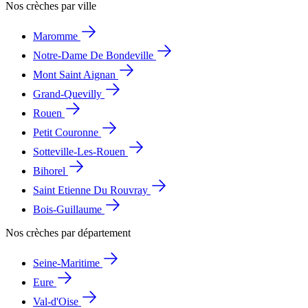
Nos crèches par ville
Maromme
Notre-Dame De Bondeville
Mont Saint Aignan
Grand-Quevilly
Rouen
Petit Couronne
Sotteville-Les-Rouen
Bihorel
Saint Etienne Du Rouvray
Bois-Guillaume
Nos crèches par département
Seine-Maritime
Eure
Val-d'Oise