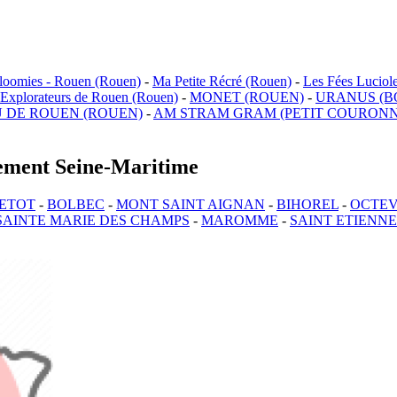
loomies - Rouen (Rouen)
-
Ma Petite Récré (Rouen)
-
Les Fées Luciol
 Explorateurs de Rouen (Rouen)
-
MONET (ROUEN)
-
URANUS (B
 DE ROUEN (ROUEN)
-
AM STRAM GRAM (PETIT COURONN
rtement Seine-Maritime
ETOT
-
BOLBEC
-
MONT SAINT AIGNAN
-
BIHOREL
-
OCTEV
SAINTE MARIE DES CHAMPS
-
MAROMME
-
SAINT ETIENN