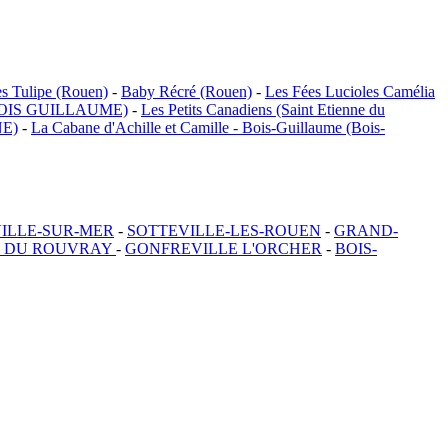
es Tulipe (Rouen)
-
Baby Récré (Rouen)
-
Les Fées Lucioles Camélia
OIS GUILLAUME)
-
Les Petits Canadiens (Saint Etienne du
E)
-
La Cabane d'Achille et Camille - Bois-Guillaume (Bois-
ILLE-SUR-MER
-
SOTTEVILLE-LES-ROUEN
-
GRAND-
E DU ROUVRAY
-
GONFREVILLE L'ORCHER
-
BOIS-