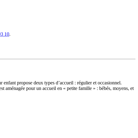
93 10
.
ur enfant
propose deux types d’accueil : régulier et occasionnel.
 est aménagée pour un accueil en « petite famille » : bébés, moyens, et