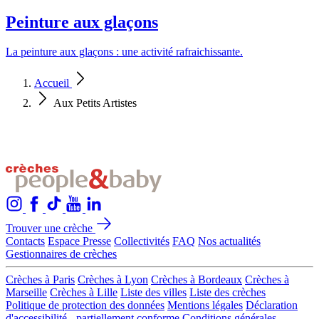
Peinture aux glaçons
La peinture aux glaçons : une activité rafraichissante.
Accueil
Aux Petits Artistes
Trouver une crèche
Contacts
Espace Presse
Collectivités
FAQ
Nos actualités
Gestionnaires de crèches
Crèches à Paris
Crèches à Lyon
Crèches à Bordeaux
Crèches à
Marseille
Crèches à Lille
Liste des villes
Liste des crèches
Politique de protection des données
Mentions légales
Déclaration
d'accessibilité - partiellement conforme
Conditions générales