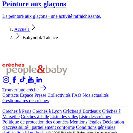
Peinture aux glaçons
La peinture aux glaçons : une activité rafraichissante.
Accueil
Babynook Talence
Trouver une crèche
Contacts
Espace Presse
Collectivités
FAQ
Nos actualités
Gestionnaires de crèches
Crèches à Paris
Crèches à Lyon
Crèches à Bordeaux
Crèches à
Marseille
Crèches à Lille
Liste des villes
Liste des crèches
Politique de protection des données
Mentions légales
Déclaration
d'accessibilité - partiellement conforme
Conditions générales
d'utilisation
Plan du site
© 2026 People & Baby, tous droits réservés.