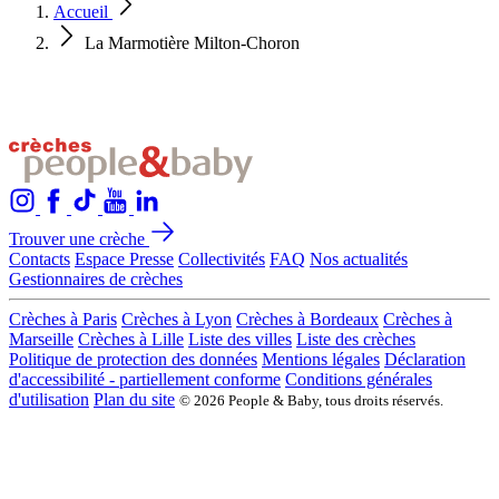
Accueil
La Marmotière Milton-Choron
Trouver une crèche
Contacts
Espace Presse
Collectivités
FAQ
Nos actualités
Gestionnaires de crèches
Crèches à Paris
Crèches à Lyon
Crèches à Bordeaux
Crèches à
Marseille
Crèches à Lille
Liste des villes
Liste des crèches
Politique de protection des données
Mentions légales
Déclaration
d'accessibilité - partiellement conforme
Conditions générales
d'utilisation
Plan du site
© 2026 People & Baby, tous droits réservés.