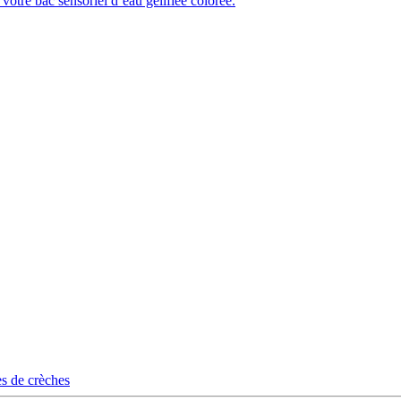
 votre bac sensoriel d’eau gélifiée colorée.
s de crèches