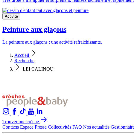
Très drôle à manipuler et surprenant, réalisez facilement et rapidement
Activité
Peinture aux glaçons
La peinture aux glaçons : une activité rafraichissante.
Accueil
Recherche
LEI CALINOU
Trouver une crèche
Contacts
Espace Presse
Collectivités
FAQ
Nos actualités
Gestionnaire