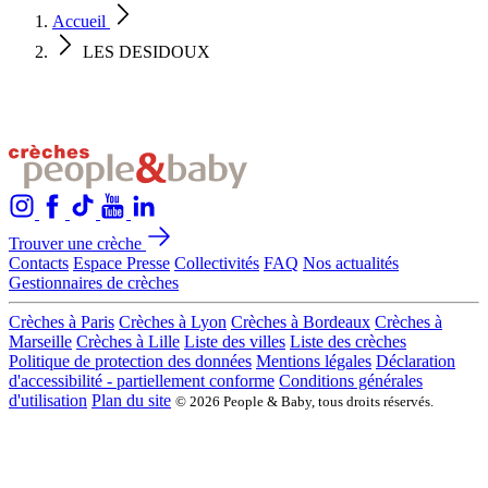
Accueil
LES DESIDOUX
Trouver une crèche
Contacts
Espace Presse
Collectivités
FAQ
Nos actualités
Gestionnaires de crèches
Crèches à Paris
Crèches à Lyon
Crèches à Bordeaux
Crèches à
Marseille
Crèches à Lille
Liste des villes
Liste des crèches
Politique de protection des données
Mentions légales
Déclaration
d'accessibilité - partiellement conforme
Conditions générales
d'utilisation
Plan du site
© 2026 People & Baby, tous droits réservés.