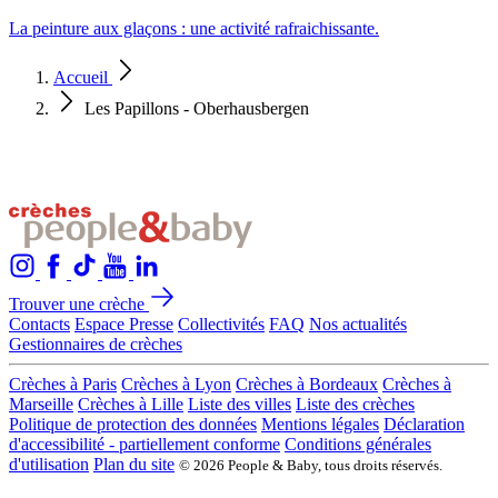
La peinture aux glaçons : une activité rafraichissante.
Accueil
Les Papillons - Oberhausbergen
Trouver une crèche
Contacts
Espace Presse
Collectivités
FAQ
Nos actualités
Gestionnaires de crèches
Crèches à Paris
Crèches à Lyon
Crèches à Bordeaux
Crèches à
Marseille
Crèches à Lille
Liste des villes
Liste des crèches
Politique de protection des données
Mentions légales
Déclaration
d'accessibilité - partiellement conforme
Conditions générales
d'utilisation
Plan du site
© 2026 People & Baby, tous droits réservés.