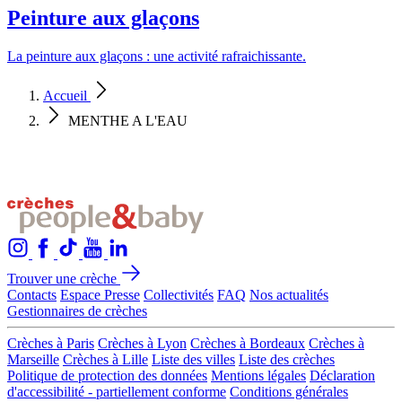
Peinture aux glaçons
La peinture aux glaçons : une activité rafraichissante.
Accueil
MENTHE A L'EAU
Trouver une crèche
Contacts
Espace Presse
Collectivités
FAQ
Nos actualités
Gestionnaires de crèches
Crèches à Paris
Crèches à Lyon
Crèches à Bordeaux
Crèches à
Marseille
Crèches à Lille
Liste des villes
Liste des crèches
Politique de protection des données
Mentions légales
Déclaration
d'accessibilité - partiellement conforme
Conditions générales