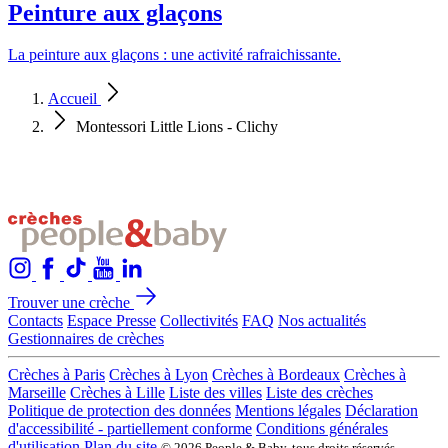
Peinture aux glaçons
La peinture aux glaçons : une activité rafraichissante.
Accueil
Montessori Little Lions - Clichy
Trouver une crèche
Contacts
Espace Presse
Collectivités
FAQ
Nos actualités
Gestionnaires de crèches
Crèches à Paris
Crèches à Lyon
Crèches à Bordeaux
Crèches à
Marseille
Crèches à Lille
Liste des villes
Liste des crèches
Politique de protection des données
Mentions légales
Déclaration
d'accessibilité - partiellement conforme
Conditions générales
d'utilisation
Plan du site
© 2026 People & Baby, tous droits réservés.