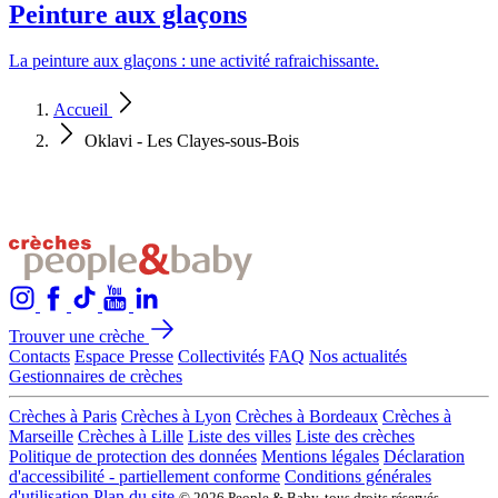
Peinture aux glaçons
La peinture aux glaçons : une activité rafraichissante.
Accueil
Oklavi - Les Clayes-sous-Bois
Trouver une crèche
Contacts
Espace Presse
Collectivités
FAQ
Nos actualités
Gestionnaires de crèches
Crèches à Paris
Crèches à Lyon
Crèches à Bordeaux
Crèches à
Marseille
Crèches à Lille
Liste des villes
Liste des crèches
Politique de protection des données
Mentions légales
Déclaration
d'accessibilité - partiellement conforme
Conditions générales
d'utilisation
Plan du site
© 2026 People & Baby, tous droits réservés.