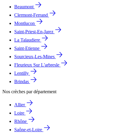
Beaumont
Clermont-Ferrand
Montlucon
Saint-Priest-En-Jarez
La Talaudiere
Saint-Etienne
Sourcieux-Les-Mines
Fleurieux Sur L'arbresle
Lentilly
Brindas
Nos crèches par département
Allier
Loire
Rhône
Saône-et-Loire