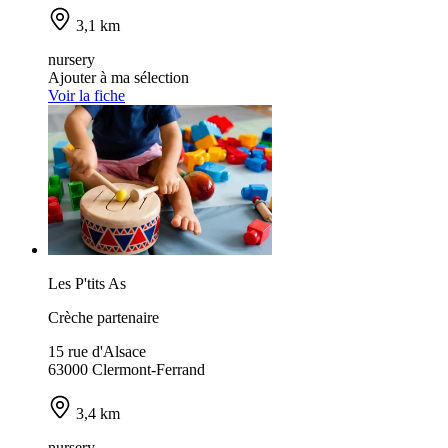
3,1 km
nursery
Ajouter à ma sélection
Voir la fiche
Les P'tits As
Crèche partenaire
15 rue d'Alsace
63000 Clermont-Ferrand
3,4 km
nursery