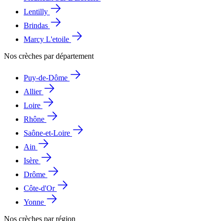
Lentilly
Brindas
Marcy L'etoile
Nos crèches par département
Puy-de-Dôme
Allier
Loire
Rhône
Saône-et-Loire
Ain
Isère
Drôme
Côte-d'Or
Yonne
Nos crèches par région