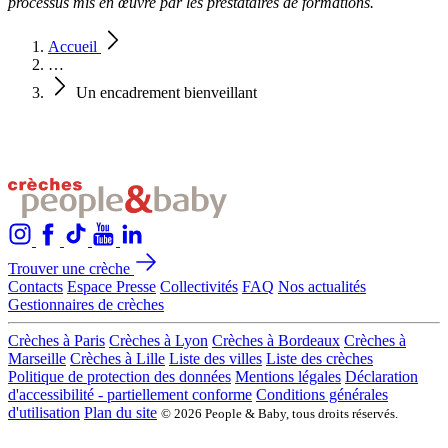
processus mis en œuvre par les prestataires de formations.
Accueil
…
Un encadrement bienveillant
Trouver une crèche
Contacts
Espace Presse
Collectivités
FAQ
Nos actualités
Gestionnaires de crèches
Crèches à Paris
Crèches à Lyon
Crèches à Bordeaux
Crèches à
Marseille
Crèches à Lille
Liste des villes
Liste des crèches
Politique de protection des données
Mentions légales
Déclaration
d'accessibilité - partiellement conforme
Conditions générales
d'utilisation
Plan du site
© 2026 People & Baby, tous droits réservés.