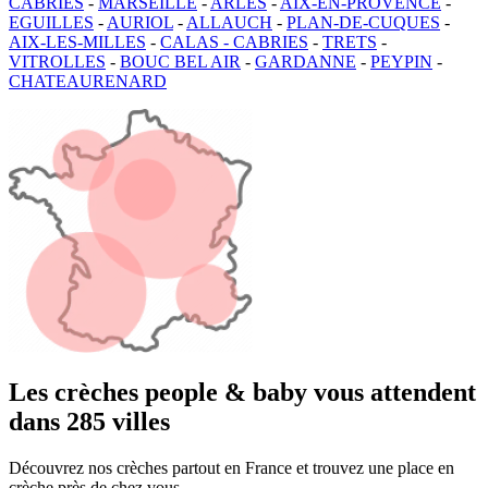
CABRIÈS
-
MARSEILLE
-
ARLES
-
AIX-EN-PROVENCE
-
EGUILLES
-
AURIOL
-
ALLAUCH
-
PLAN-DE-CUQUES
-
AIX-LES-MILLES
-
CALAS - CABRIES
-
TRETS
-
VITROLLES
-
BOUC BEL AIR
-
GARDANNE
-
PEYPIN
-
CHATEAURENARD
Les crèches people & baby vous attendent
dans 285 villes
Découvrez nos crèches partout en France et trouvez une place en
crèche près de chez vous.