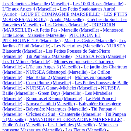
Les Reinettes - Marseille (Marseille)
-
Les 1000 Roses (Marseille)
-
L’île aux Anges 4 (Marseille)
-
Les Petits Spationautes Auriol
(Auriol)
-
LOUP ET COMPAGNIE (MARSEILLE)
-
LES P'TITS
MOUSSES (AURIOL)
-
Anahit (Marseille)
-
Crèches du Sud - Les
Fauvettes (Marseille)
-
Les Griottes (Marseille)
-
POP CORN
(MARSEILLE)
-
A Petits Pas - Marseille (Marseille)
-
Montessori
Little Lions - Marseille (Marseille)
-
PITCHOUN ET
PITCHOUNETTE (Marseille )
-
Mac Les Cèdres (Marseille)
-
Les
Jardins d’Haïti (Marseille)
-
Les Nectarines (Marseille)
-
NURSEA
Blancarde (Marseille)
-
Les Petites Pousses de Saint-Pierre
(Marseille)
-
Titi Panpan 2 (Marseille)
-
NURSEA Foch (Marseille)
-
Les Ti’Mômes (Marseille)
-
Mômes en poussette - Chartreux
(Marseille)
-
L’île aux Anges 3 (Marseille)
-
Le jardin des Chartreux
(Marseille)
-
NURSEA Sébastopol (Marseille)
-
Le Crillon
(Marseille)
-
Mac Balou 2 (Marseille)
-
Mômes en poussette
(Marseille)
-
Coco Plume (Marseille)
-
Les Petites Pousses de Baille
(Marseille)
-
NURSEA Ganay-Michelet (Marseille)
-
NURSEA
Baille (Marseille)
-
Green Days (Marseille)
-
Les Mirabelles
(Marseille)
-
Romulus et Rémus (Marseille)
-
Le Petit Prince I
(Marseille)
-
Nursea Cantini (Marseille)
-
Babynière Robespierre
(Marseille)
-
Babynière Mazargues (Marseille)
-
Titi Panpan 4
(Marseille)
-
Crèches du Sud - Chanterelle (Marseille)
-
Titi Panpan
5 (Marseille)
-
AMANDINE ET GRENADINE (MARSEILLE)
-
Emile Zola (Marseille)
-
Les Libellules (Marseille)
-
Mômes en
poussette Mazargues (Marseille)
-
Les Fleurs (Marseille)
-