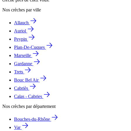
Nos crèches par ville
Allauch
Auriol
Peypin
Plan-De-Cuques
Marseille
Gardanne
Trets
Bouc Bel Air
Cabriès
Calas - Cabries
Nos crèches par département
Bouches-du-Rhône
Var