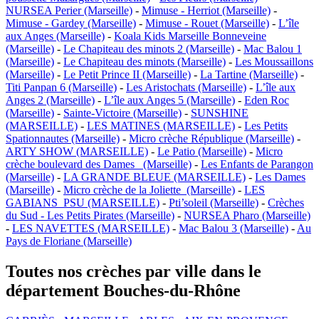
NURSEA Perier (Marseille)
-
Mimuse - Herriot (Marseille)
-
Mimuse - Gardey (Marseille)
-
Mimuse - Rouet (Marseille)
-
L’île
aux Anges (Marseille)
-
Koala Kids Marseille Bonneveine
(Marseille)
-
Le Chapiteau des minots 2 (Marseille)
-
Mac Balou 1
(Marseille)
-
Le Chapiteau des minots (Marseille)
-
Les Moussaillons
(Marseille)
-
Le Petit Prince II (Marseille)
-
La Tartine (Marseille)
-
Titi Panpan 6 (Marseille)
-
Les Aristochats (Marseille)
-
L’île aux
Anges 2 (Marseille)
-
L’île aux Anges 5 (Marseille)
-
Eden Roc
(Marseille)
-
Sainte-Victoire (Marseille)
-
SUNSHINE
(MARSEILLE)
-
LES MATINES (MARSEILLE)
-
Les Petits
Spationnautes (Marseille)
-
Micro crèche République (Marseille)
-
ARTY SHOW (MARSEILLE)
-
Le Patio (Marseille)
-
Micro
crèche boulevard des Dames (Marseille)
-
Les Enfants de Parangon
(Marseille)
-
LA GRANDE BLEUE (MARSEILLE)
-
Les Dames
(Marseille)
-
Micro crèche de la Joliette (Marseille)
-
LES
GABIANS_PSU (MARSEILLE)
-
Pti’soleil (Marseille)
-
Crèches
du Sud - Les Petits Pirates (Marseille)
-
NURSEA Pharo (Marseille)
-
LES NAVETTES (MARSEILLE)
-
Mac Balou 3 (Marseille)
-
Au
Pays de Floriane (Marseille)
Toutes nos crèches par ville dans le
département Bouches-du-Rhône