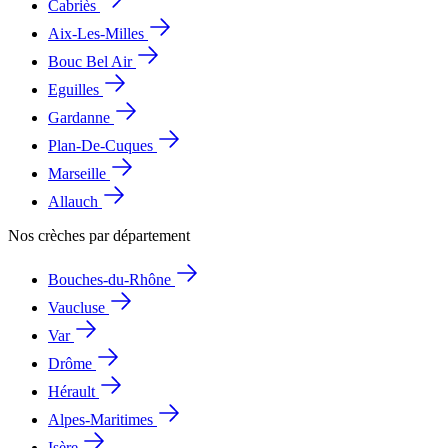
Cabriès
Aix-Les-Milles
Bouc Bel Air
Eguilles
Gardanne
Plan-De-Cuques
Marseille
Allauch
Nos crèches par département
Bouches-du-Rhône
Vaucluse
Var
Drôme
Hérault
Alpes-Maritimes
Isère