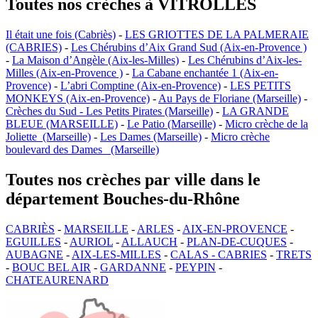
Toutes nos crèches à VITROLLES
Il était une fois (Cabriès)
-
LES GRIOTTES DE LA PALMERAIE
(CABRIES)
-
Les Chérubins d’Aix Grand Sud (Aix-en-Provence )
-
La Maison d’Angèle (Aix-les-Milles)
-
Les Chérubins d’Aix-les-
Milles (Aix-en-Provence )
-
La Cabane enchantée 1 (Aix-en-
Provence)
-
L’abri Comptine (Aix-en-Provence)
-
LES PETITS
MONKEYS (Aix-en-Provence)
-
Au Pays de Floriane (Marseille)
-
Crèches du Sud - Les Petits Pirates (Marseille)
-
LA GRANDE
BLEUE (MARSEILLE)
-
Le Patio (Marseille)
-
Micro crèche de la
Joliette (Marseille)
-
Les Dames (Marseille)
-
Micro crèche
boulevard des Dames (Marseille)
Toutes nos crèches par ville dans le
département Bouches-du-Rhône
CABRIÈS
-
MARSEILLE
-
ARLES
-
AIX-EN-PROVENCE
-
EGUILLES
-
AURIOL
-
ALLAUCH
-
PLAN-DE-CUQUES
-
AUBAGNE
-
AIX-LES-MILLES
-
CALAS - CABRIES
-
TRETS
-
BOUC BEL AIR
-
GARDANNE
-
PEYPIN
-
CHATEAURENARD