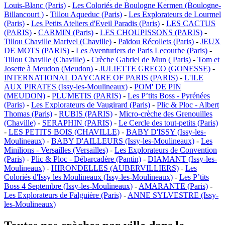
Louis-Blanc (Paris)
-
Les Coloriés de Boulogne Kermen (Boulogne-
Billancourt )
-
Tillou Aqueduc (Paris)
-
Les Explorateurs de Lourmel
(Paris)
-
Les Petits Ateliers d'Eveil Paradis (Paris)
-
LES CACTUS
(PARIS)
-
CARMIN (Paris)
-
LES CHOUPISSONS (PARIS)
-
Tillou Chaville Marivel (Chaville)
-
Païdou Récollets (Paris)
-
JEUX
DE MOTS (PARIS)
-
Les Aventuriers de Paris Lecourbe (Paris)
-
Tillou Chaville (Chaville)
-
Crèche Gabriel de Mun ( Paris)
-
Tom et
Josette à Meudon (Meudon)
-
JULIETTE GRECO (GONESSE)
-
INTERNATIONAL DAYCARE OF PARIS (PARIS)
-
L'ILE
AUX PIRATES (Issy-les-Moulineaux)
-
POM' DE PIN
(MEUDON)
-
PLUMETIS (PARIS)
-
Les P’tits Boss - Pyrénées
(Paris)
-
Les Explorateurs de Vaugirard (Paris)
-
Plic & Ploc - Albert
Thomas (Paris)
-
RUBIS (PARIS)
-
Micro-crèche des Grenouilles
(Chaville)
-
SERAPHIN (PARIS)
-
Le Cercle des tout-petits (Paris)
-
LES PETITS BOIS (CHAVILLE)
-
BABY D'ISSY (Issy-les-
Moulineaux)
-
BABY D'AILLEURS (Issy-les-Moulineaux)
-
Les
Minilions - Versailles (Versailles)
-
Les Explorateurs de Convention
(Paris)
-
Plic & Ploc - Débarcadère (Pantin)
-
DIAMANT (Issy-les-
Moulineaux)
-
HIRONDELLES (AUBERVILLIERS)
-
Les
Coloriés d'Issy les Moulineaux (Issy-les-Moulineaux)
-
Les P’tits
Boss 4 Septembre (Issy-les-Moulineaux)
-
AMARANTE (Paris)
-
Les Explorateurs de Falguière (Paris)
-
ANNE SYLVESTRE (Issy-
les-Moulineaux)