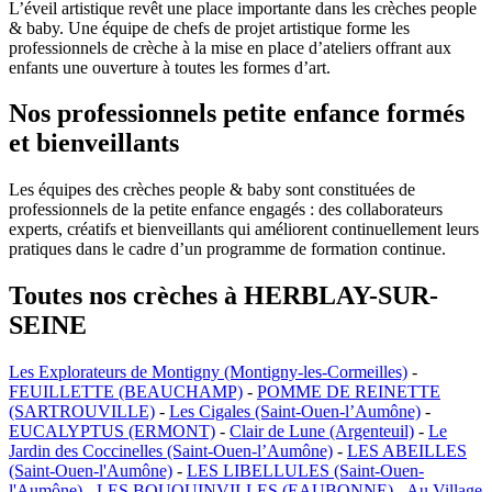
L’éveil artistique revêt une place importante dans les crèches people
& baby. Une équipe de chefs de projet artistique forme les
professionnels de crèche à la mise en place d’ateliers offrant aux
enfants une ouverture à toutes les formes d’art.
Nos professionnels petite enfance formés
et bienveillants
Les équipes des crèches people & baby sont constituées de
professionnels de la petite enfance engagés : des collaborateurs
experts, créatifs et bienveillants qui améliorent continuellement leurs
pratiques dans le cadre d’un programme de formation continue.
Toutes nos crèches à HERBLAY-SUR-
SEINE
Les Explorateurs de Montigny (Montigny-les-Cormeilles)
-
FEUILLETTE (BEAUCHAMP)
-
POMME DE REINETTE
(SARTROUVILLE)
-
Les Cigales (Saint-Ouen-l’Aumône)
-
EUCALYPTUS (ERMONT)
-
Clair de Lune (Argenteuil)
-
Le
Jardin des Coccinelles (Saint-Ouen-l’Aumône)
-
LES ABEILLES
(Saint-Ouen-l'Aumône)
-
LES LIBELLULES (Saint-Ouen-
l'Aumône)
-
LES BOUQUINVILLES (EAUBONNE)
-
Au Village