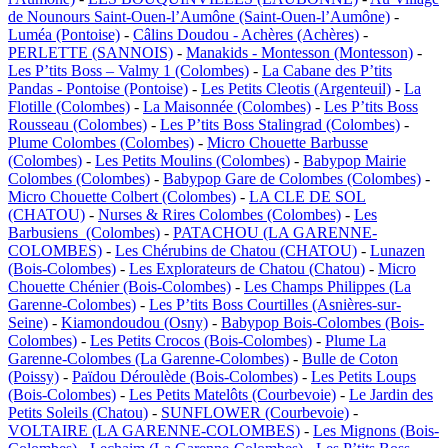
de Nounours Saint-Ouen-l’Aumône (Saint-Ouen-l’Aumône)
-
Luméa (Pontoise)
-
Câlins Doudou - Achères (Achères)
-
PERLETTE (SANNOIS)
-
Manakids - Montesson (Montesson)
-
Les P’tits Boss – Valmy 1 (Colombes)
-
La Cabane des P’tits
Pandas - Pontoise (Pontoise)
-
Les Petits Cleotis (Argenteuil)
-
La
Flotille (Colombes)
-
La Maisonnée (Colombes)
-
Les P’tits Boss
Rousseau (Colombes)
-
Les P’tits Boss Stalingrad (Colombes)
-
Plume Colombes (Colombes)
-
Micro Chouette Barbusse
(Colombes)
-
Les Petits Moulins (Colombes)
-
Babypop Mairie
Colombes (Colombes)
-
Babypop Gare de Colombes (Colombes)
-
Micro Chouette Colbert (Colombes)
-
LA CLE DE SOL
(CHATOU)
-
Nurses & Rires Colombes (Colombes)
-
Les
Barbusiens (Colombes)
-
PATACHOU (LA GARENNE-
COLOMBES)
-
Les Chérubins de Chatou (CHATOU)
-
Lunazen
(Bois-Colombes)
-
Les Explorateurs de Chatou (Chatou)
-
Micro
Chouette Chénier (Bois-Colombes)
-
Les Champs Philippes (La
Garenne-Colombes)
-
Les P’tits Boss Courtilles (Asnières-sur-
Seine)
-
Kiamondoudou (Osny)
-
Babypop Bois-Colombes (Bois-
Colombes)
-
Les Petits Crocos (Bois-Colombes)
-
Plume La
Garenne-Colombes (La Garenne-Colombes)
-
Bulle de Coton
(Poissy)
-
Païdou Déroulède (Bois-Colombes)
-
Les Petits Loups
(Bois-Colombes)
-
Les Petits Matelôts (Courbevoie)
-
Le Jardin des
Petits Soleils (Chatou)
-
SUNFLOWER (Courbevoie)
-
VOLTAIRE (LA GARENNE-COLOMBES)
-
Les Mignons (Bois-