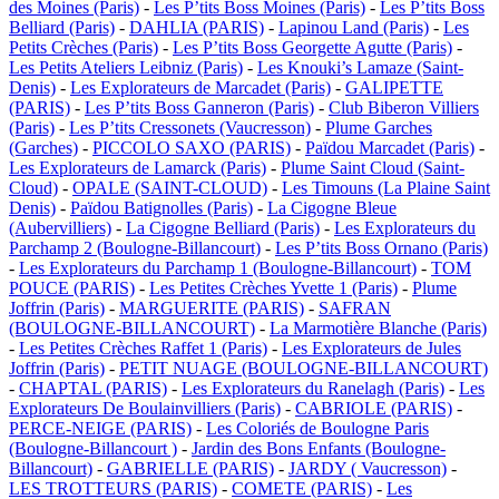
des Moines (Paris)
-
Les P’tits Boss Moines (Paris)
-
Les P’tits Boss
Belliard (Paris)
-
DAHLIA (PARIS)
-
Lapinou Land (Paris)
-
Les
Petits Crèches (Paris)
-
Les P’tits Boss Georgette Agutte (Paris)
-
Les Petits Ateliers Leibniz (Paris)
-
Les Knouki’s Lamaze (Saint-
Denis)
-
Les Explorateurs de Marcadet (Paris)
-
GALIPETTE
(PARIS)
-
Les P’tits Boss Ganneron (Paris)
-
Club Biberon Villiers
(Paris)
-
Les P’tits Cressonets (Vaucresson)
-
Plume Garches
(Garches)
-
PICCOLO SAXO (PARIS)
-
Païdou Marcadet (Paris)
-
Les Explorateurs de Lamarck (Paris)
-
Plume Saint Cloud (Saint-
Cloud)
-
OPALE (SAINT-CLOUD)
-
Les Timouns (La Plaine Saint
Denis)
-
Païdou Batignolles (Paris)
-
La Cigogne Bleue
(Aubervilliers)
-
La Cigogne Belliard (Paris)
-
Les Explorateurs du
Parchamp 2 (Boulogne-Billancourt)
-
Les P’tits Boss Ornano (Paris)
-
Les Explorateurs du Parchamp 1 (Boulogne-Billancourt)
-
TOM
POUCE (PARIS)
-
Les Petites Crèches Yvette 1 (Paris)
-
Plume
Joffrin (Paris)
-
MARGUERITE (PARIS)
-
SAFRAN
(BOULOGNE-BILLANCOURT)
-
La Marmotière Blanche (Paris)
-
Les Petites Crèches Raffet 1 (Paris)
-
Les Explorateurs de Jules
Joffrin (Paris)
-
PETIT NUAGE (BOULOGNE-BILLANCOURT)
-
CHAPTAL (PARIS)
-
Les Explorateurs du Ranelagh (Paris)
-
Les
Explorateurs De Boulainvilliers (Paris)
-
CABRIOLE (PARIS)
-
PERCE-NEIGE (PARIS)
-
Les Coloriés de Boulogne Paris
(Boulogne-Billancourt )
-
Jardin des Bons Enfants (Boulogne-
Billancourt)
-
GABRIELLE (PARIS)
-
JARDY ( Vaucresson)
-
LES TROTTEURS (PARIS)
-
COMETE (PARIS)
-
Les