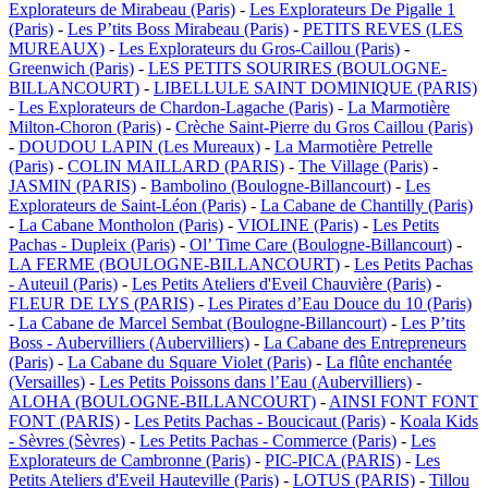
Explorateurs de Mirabeau (Paris)
-
Les Explorateurs De Pigalle 1
(Paris)
-
Les P’tits Boss Mirabeau (Paris)
-
PETITS REVES (LES
MUREAUX)
-
Les Explorateurs du Gros-Caillou (Paris)
-
Greenwich (Paris)
-
LES PETITS SOURIRES (BOULOGNE-
BILLANCOURT)
-
LIBELLULE SAINT DOMINIQUE (PARIS)
-
Les Explorateurs de Chardon-Lagache (Paris)
-
La Marmotière
Milton-Choron (Paris)
-
Crèche Saint-Pierre du Gros Caillou (Paris)
-
DOUDOU LAPIN (Les Mureaux)
-
La Marmotière Petrelle
(Paris)
-
COLIN MAILLARD (PARIS)
-
The Village (Paris)
-
JASMIN (PARIS)
-
Bambolino (Boulogne-Billancourt)
-
Les
Explorateurs de Saint-Léon (Paris)
-
La Cabane de Chantilly (Paris)
-
La Cabane Montholon (Paris)
-
VIOLINE (Paris)
-
Les Petits
Pachas - Dupleix (Paris)
-
Ol’ Time Care (Boulogne-Billancourt)
-
LA FERME (BOULOGNE-BILLANCOURT)
-
Les Petits Pachas
- Auteuil (Paris)
-
Les Petits Ateliers d'Eveil Chauvière (Paris)
-
FLEUR DE LYS (PARIS)
-
Les Pirates d’Eau Douce du 10 (Paris)
-
La Cabane de Marcel Sembat (Boulogne-Billancourt)
-
Les P’tits
Boss - Aubervilliers (Aubervilliers)
-
La Cabane des Entrepreneurs
(Paris)
-
La Cabane du Square Violet (Paris)
-
La flûte enchantée
(Versailles)
-
Les Petits Poissons dans l’Eau (Aubervilliers)
-
ALOHA (BOULOGNE-BILLANCOURT)
-
AINSI FONT FONT
FONT (PARIS)
-
Les Petits Pachas - Boucicaut (Paris)
-
Koala Kids
- Sèvres (Sèvres)
-
Les Petits Pachas - Commerce (Paris)
-
Les
Explorateurs de Cambronne (Paris)
-
PIC-PICA (PARIS)
-
Les
Petits Ateliers d'Eveil Hauteville (Paris)
-
LOTUS (PARIS)
-
Tillou