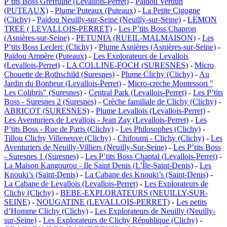
P’tits Boss Greffulhe (Levallois-Perret)
-
Païdou Verdun
(PUTEAUX)
-
Plume Puteaux (Puteaux)
-
La Petite Cigogne
(Clichy)
-
Païdou Neuilly-sur-Seine (Neuilly-sur-Seine)
-
LEMON
TREE ( LEVALLOIS-PERRET)
-
Les P’tits Boss Chapron
(Asnières-sur-Seine)
-
PETUNIA (RUEIL-MALMAISON)
-
Les
P’tits Boss Leclerc (Clichy)
-
Plume Asnières (Asnières-sur-Seine)
-
Païdou Ampère (Puteaux)
-
Les Explorateurs de Levallois
(Levallois-Perret)
-
LA COLLINE-FOCH (SURESNES)
-
Micro
Chouette de Rothschild (Suresnes)
-
Plume Clichy (Clichy)
-
Au
Jardin du Bonheur (Levallois-Perret)
-
Micro-creche Montessori "
Les Colibris" (Suresnes)
-
Central Park (Levallois-Perret)
-
Les P’tits
Boss - Suresnes 2 (Suresnes)
-
Crèche familiale de Clichy (Clichy)
-
ABRICOT (SURESNES)
-
Plume Levallois (Levallois-Perret)
-
Les Aventuriers de Levallois - Jean Zay (Levallois-Perret)
-
Les
P’tits Boss - Rue de Paris (Clichy)
-
Les Philosophes (Clichy)
-
Tillou Clichy Villeneuve (Clichy)
-
Chifoumi - Clichy (Clichy)
-
Les
Aventuriers de Neuilly-Villiers (Neuilly-Sur-Seine)
-
Les P’tits Boss
- Suresnes 1 (Suresnes)
-
Les P’tits Boss Chaptal (Levallois-Perret)
-
La Maison Kangourou - Ile Saint Denis (L’Île-Saint-Denis)
-
Les
Knouki’s (Saint-Denis)
-
La Cabane des Knouki’s (Saint-Denis)
-
La Cabane de Levallois (Levallois-Perret)
-
Les Explorateurs de
Clichy (Clichy)
-
BEBE-EXPLORATEURS (NEUILLY-SUR-
SEINE)
-
NOUGATINE (LEVALLOIS-PERRET)
-
Les petits
d’Homme Clichy (Clichy)
-
Les Explorateurs de Neuilly (Neuilly-
sur-Seine)
-
Les Explorateurs de Clichy République (Clichy)
-