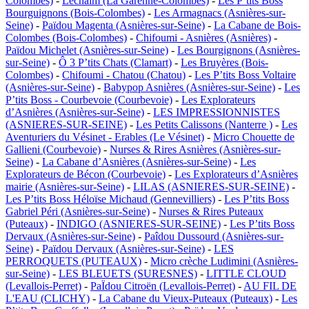
Colombes)
-
Lechaim (La Garenne-Colombes)
-
Les P’tits Boss
Bourguignons (Bois-Colombes)
-
Les Armagnacs (Asnières-sur-
Seine)
-
Païdou Magenta (Asnières-sur-Seine)
-
La Cabane de Bois-
Colombes (Bois-Colombes)
-
Chifoumi - Asnières (Asnières)
-
Païdou Michelet (Asnières-sur-Seine)
-
Les Bourgignons (Asnières-
sur-Seine)
-
Ô 3 P’tits Chats (Clamart)
-
Les Bruyères (Bois-
Colombes)
-
Chifoumi - Chatou (Chatou)
-
Les P’tits Boss Voltaire
(Asnières-sur-Seine)
-
Babypop Asnières (Asnières-sur-Seine)
-
Les
P’tits Boss - Courbevoie (Courbevoie)
-
Les Explorateurs
d’Asnières (Asnières-sur-Seine)
-
LES IMPRESSIONNISTES
(ASNIERES-SUR-SEINE)
-
Les Petits Calissons (Nanterre )
-
Les
Aventuriers du Vésinet - Erables (Le Vésinet)
-
Micro Chouette de
Gallieni (Courbevoie)
-
Nurses & Rires Asnières (Asnières-sur-
Seine)
-
La Cabane d’Asnières (Asnières-sur-Seine)
-
Les
Explorateurs de Bécon (Courbevoie)
-
Les Explorateurs d’Asnières
mairie (Asnières-sur-Seine)
-
LILAS (ASNIERES-SUR-SEINE)
-
Les P’tits Boss Héloïse Michaud (Gennevilliers)
-
Les P’tits Boss
Gabriel Péri (Asnières-sur-Seine)
-
Nurses & Rires Puteaux
(Puteaux)
-
INDIGO (ASNIERES-SUR-SEINE)
-
Les P’tits Boss
Dervaux (Asnières-sur-Seine)
-
Paîdou Dussourd (Asnières-sur-
Seine)
-
Païdou Dervaux (Asnières-sur-Seine)
-
LES
PERROQUETS (PUTEAUX)
-
Micro crèche Ludimini (Asnières-
sur-Seine)
-
LES BLEUETS (SURESNES)
-
LITTLE CLOUD
(Levallois-Perret)
-
PaÏdou Citroën (Levallois-Perret)
-
AU FIL DE
L'EAU (CLICHY)
-
La Cabane du Vieux-Puteaux (Puteaux)
-
Les