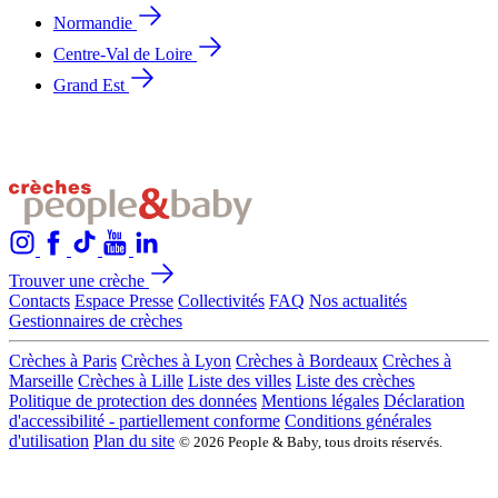
Normandie
Centre-Val de Loire
Grand Est
Trouver une crèche
Contacts
Espace Presse
Collectivités
FAQ
Nos actualités
Gestionnaires de crèches
Crèches à Paris
Crèches à Lyon
Crèches à Bordeaux
Crèches à
Marseille
Crèches à Lille
Liste des villes
Liste des crèches
Politique de protection des données
Mentions légales
Déclaration
d'accessibilité - partiellement conforme
Conditions générales
d'utilisation
Plan du site
© 2026 People & Baby, tous droits réservés.