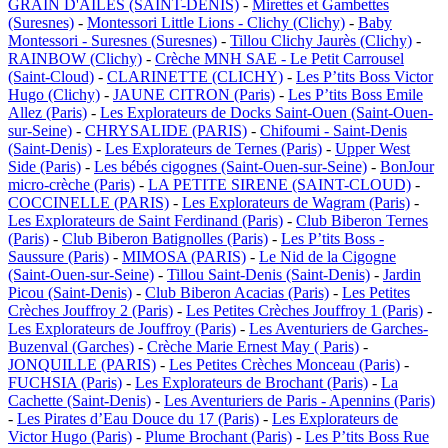
GRAIN D'AILES (SAINT-DENIS)
-
Mirettes et Gambettes
(Suresnes)
-
Montessori Little Lions - Clichy (Clichy)
-
Baby
Montessori - Suresnes (Suresnes)
-
Tillou Clichy Jaurès (Clichy)
-
RAINBOW (Clichy)
-
Crèche MNH SAE - Le Petit Carrousel
(Saint-Cloud)
-
CLARINETTE (CLICHY)
-
Les P’tits Boss Victor
Hugo (Clichy)
-
JAUNE CITRON (Paris)
-
Les P’tits Boss Emile
Allez (Paris)
-
Les Explorateurs de Docks Saint-Ouen (Saint-Ouen-
sur-Seine)
-
CHRYSALIDE (PARIS)
-
Chifoumi - Saint-Denis
(Saint-Denis)
-
Les Explorateurs de Ternes (Paris)
-
Upper West
Side (Paris)
-
Les bébés cigognes (Saint-Ouen-sur-Seine)
-
BonJour
micro-crèche (Paris)
-
LA PETITE SIRENE (SAINT-CLOUD)
-
COCCINELLE (PARIS)
-
Les Explorateurs de Wagram (Paris)
-
Les Explorateurs de Saint Ferdinand (Paris)
-
Club Biberon Ternes
(Paris)
-
Club Biberon Batignolles (Paris)
-
Les P’tits Boss -
Saussure (Paris)
-
MIMOSA (PARIS)
-
Le Nid de la Cigogne
(Saint-Ouen-sur-Seine)
-
Tillou Saint-Denis (Saint-Denis)
-
Jardin
Picou (Saint-Denis)
-
Club Biberon Acacias (Paris)
-
Les Petites
Crèches Jouffroy 2 (Paris)
-
Les Petites Crèches Jouffroy 1 (Paris)
-
Les Explorateurs de Jouffroy (Paris)
-
Les Aventuriers de Garches-
Buzenval (Garches)
-
Crèche Marie Ernest May ( Paris)
-
JONQUILLE (PARIS)
-
Les Petites Crèches Monceau (Paris)
-
FUCHSIA (Paris)
-
Les Explorateurs de Brochant (Paris)
-
La
Cachette (Saint-Denis)
-
Les Aventuriers de Paris - Apennins (Paris)
-
Les Pirates d’Eau Douce du 17 (Paris)
-
Les Explorateurs de
Victor Hugo (Paris)
-
Plume Brochant (Paris)
-
Les P’tits Boss Rue