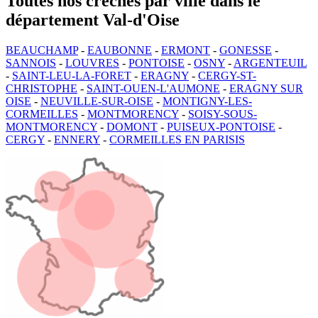
Toutes nos crèches par ville dans le
département Val-d'Oise
BEAUCHAMP
-
EAUBONNE
-
ERMONT
-
GONESSE
-
SANNOIS
-
LOUVRES
-
PONTOISE
-
OSNY
-
ARGENTEUIL
-
SAINT-LEU-LA-FORET
-
ERAGNY
-
CERGY-ST-
CHRISTOPHE
-
SAINT-OUEN-L'AUMONE
-
ERAGNY SUR
OISE
-
NEUVILLE-SUR-OISE
-
MONTIGNY-LES-
CORMEILLES
-
MONTMORENCY
-
SOISY-SOUS-
MONTMORENCY
-
DOMONT
-
PUISEUX-PONTOISE
-
CERGY
-
ENNERY
-
CORMEILLES EN PARISIS