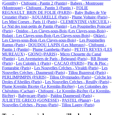
(Gentilly)
-
Chifoumi - Pantin 2 (Pantin)
-
Babees - Montrouge
(Montrouge)
-
Chifoumi - Pantin 3 (Pantin )
-
FOLIE
REGNAULT_BRIN DE FOLIE (PARIS)
-
Baby Bulles de Vie
Crozatier (Paris)
-
AQUARELLE (Paris)
-
Plume Voltaire (Paris)
-
Les Mini Coeurs - Paris 11 (Paris)
-
CLEMENTINE (ARCUEIL)
-
Le Nid des tout-petits de Pantin (Pantin)
-
Les Poupinelles Poincaré
(Paris)
-
Onidoo - Les Clayes-sous-Bois (Les Clayes-sous-Bois)
-
Bulapi - Les Clayes-sous-Bois (Les Clayes-sous-Bois)
-
Oklavi -
Les Clayes-sous-Bois (Les Clayes-sous-Bois)
-
Les Poupinelles
Ramus (Paris)
-
DOUDOU LAPIN (Les Mureaux)
-
Chifoumi -
Pantin 1 (Pantin)
-
Plume Gambetta (Paris)
-
PETITS REVES (LES
MUREAUX)
-
GIONO (PARIS)
-
Micro Chouette du Canal
(Pantin)
-
Les Aventuriers de Paris - Belgrand (Paris)
-
BB Bouge
(Paris)
-
Les Culottés 1 (Paris)
-
CACAO (PARIS)
-
Plic & Ploc -
Fontarabie (Paris)
-
Les Nouvelles Crèches - Vivaldi (Paris)
-
Les
Nouvelles Crèches - Daumesnil (Paris)
-
Tillou Buzenval (Paris)
-
PERLIMPIMPIN (PARIS)
-
Tillou Olympiades (Paris)
-
Crèche les
Droles d'Abeilles (Paris)
-
Les Nouvelles Crèches - Reuilly (Paris)
-
Plume Kremlin Bicetre (Le Kremlin-Bicêtre)
-
Les Colombes des
Chérubins (Cachan)
-
Chifoumi - Le Kremlin-Bicêtre (Le Kremlin-
Bicêtre)
-
Babyncare (Paris)
-
Païdou Daumesnil (Paris)
-
JULIETTE GRECO (GONESSE)
-
PASTEL (Plaisir)
-
Les
Nouvelles Crèches - Picpus (Paris)
-
Tillou Lagny (Paris)