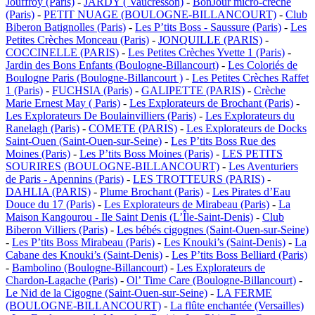
Jouffroy (Paris)
-
JARDY ( Vaucresson)
-
BonJour micro-crèche
(Paris)
-
PETIT NUAGE (BOULOGNE-BILLANCOURT)
-
Club
Biberon Batignolles (Paris)
-
Les P’tits Boss - Saussure (Paris)
-
Les
Petites Crèches Monceau (Paris)
-
JONQUILLE (PARIS)
-
COCCINELLE (PARIS)
-
Les Petites Crèches Yvette 1 (Paris)
-
Jardin des Bons Enfants (Boulogne-Billancourt)
-
Les Coloriés de
Boulogne Paris (Boulogne-Billancourt )
-
Les Petites Crèches Raffet
1 (Paris)
-
FUCHSIA (Paris)
-
GALIPETTE (PARIS)
-
Crèche
Marie Ernest May ( Paris)
-
Les Explorateurs de Brochant (Paris)
-
Les Explorateurs De Boulainvilliers (Paris)
-
Les Explorateurs du
Ranelagh (Paris)
-
COMETE (PARIS)
-
Les Explorateurs de Docks
Saint-Ouen (Saint-Ouen-sur-Seine)
-
Les P’tits Boss Rue des
Moines (Paris)
-
Les P’tits Boss Moines (Paris)
-
LES PETITS
SOURIRES (BOULOGNE-BILLANCOURT)
-
Les Aventuriers
de Paris - Apennins (Paris)
-
LES TROTTEURS (PARIS)
-
DAHLIA (PARIS)
-
Plume Brochant (Paris)
-
Les Pirates d’Eau
Douce du 17 (Paris)
-
Les Explorateurs de Mirabeau (Paris)
-
La
Maison Kangourou - Ile Saint Denis (L’Île-Saint-Denis)
-
Club
Biberon Villiers (Paris)
-
Les bébés cigognes (Saint-Ouen-sur-Seine)
-
Les P’tits Boss Mirabeau (Paris)
-
Les Knouki’s (Saint-Denis)
-
La
Cabane des Knouki’s (Saint-Denis)
-
Les P’tits Boss Belliard (Paris)
-
Bambolino (Boulogne-Billancourt)
-
Les Explorateurs de
Chardon-Lagache (Paris)
-
Ol’ Time Care (Boulogne-Billancourt)
-
Le Nid de la Cigogne (Saint-Ouen-sur-Seine)
-
LA FERME
(BOULOGNE-BILLANCOURT)
-
La flûte enchantée (Versailles)