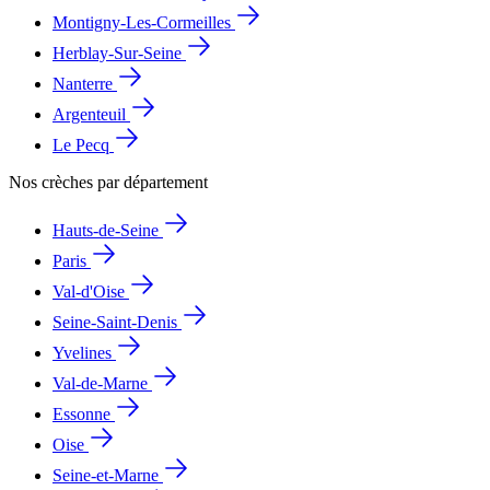
Montigny-Les-Cormeilles
Herblay-Sur-Seine
Nanterre
Argenteuil
Le Pecq
Nos crèches par département
Hauts-de-Seine
Paris
Val-d'Oise
Seine-Saint-Denis
Yvelines
Val-de-Marne
Essonne
Oise
Seine-et-Marne