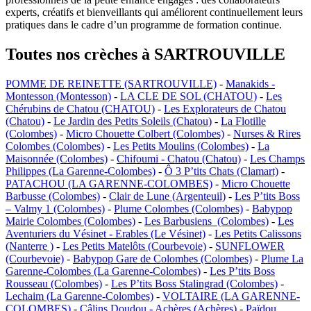
experts, créatifs et bienveillants qui améliorent continuellement leurs
pratiques dans le cadre d’un programme de formation continue.
Toutes nos crèches à SARTROUVILLE
POMME DE REINETTE (SARTROUVILLE)
-
Manakids -
Montesson (Montesson)
-
LA CLE DE SOL (CHATOU)
-
Les
Chérubins de Chatou (CHATOU)
-
Les Explorateurs de Chatou
(Chatou)
-
Le Jardin des Petits Soleils (Chatou)
-
La Flotille
(Colombes)
-
Micro Chouette Colbert (Colombes)
-
Nurses & Rires
Colombes (Colombes)
-
Les Petits Moulins (Colombes)
-
La
Maisonnée (Colombes)
-
Chifoumi - Chatou (Chatou)
-
Les Champs
Philippes (La Garenne-Colombes)
-
Ô 3 P’tits Chats (Clamart)
-
PATACHOU (LA GARENNE-COLOMBES)
-
Micro Chouette
Barbusse (Colombes)
-
Clair de Lune (Argenteuil)
-
Les P’tits Boss
– Valmy 1 (Colombes)
-
Plume Colombes (Colombes)
-
Babypop
Mairie Colombes (Colombes)
-
Les Barbusiens (Colombes)
-
Les
Aventuriers du Vésinet - Erables (Le Vésinet)
-
Les Petits Calissons
(Nanterre )
-
Les Petits Matelôts (Courbevoie)
-
SUNFLOWER
(Courbevoie)
-
Babypop Gare de Colombes (Colombes)
-
Plume La
Garenne-Colombes (La Garenne-Colombes)
-
Les P’tits Boss
Rousseau (Colombes)
-
Les P’tits Boss Stalingrad (Colombes)
-
Lechaim (La Garenne-Colombes)
-
VOLTAIRE (LA GARENNE-
COLOMBES)
-
Câlins Doudou - Achères (Achères)
-
Païdou