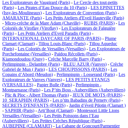
Les Explorateurs de Vaugirard (Paris)
-
Le Cercle des tout-petits
(Paris)
-
Les Pirates d’Eau Douce du 10 (Paris)
-
LES EPINETTES
(Issy-les-Moulineaux)
-
Les Explorateurs de Convention (Paris)
-
AMARANTE (Paris)
-
Les Petits Ateliers d'Eveil Hauteville (Paris)
-
Micro-crèche de la Mare Adam (Chaville)
-
RUBIS (PARIS)
-
Les
Coloriés de Viroflay (Viroflay)
-
Les Explorateurs de Falguière
(Paris)
-
Les Petits Ateliers d'Eveil Paradis (Paris)
-
INTERNATIONAL DAYCARE OF PARIS (PARIS)
-
Plume
Clamart (Clamart)
-
Tillou Louis-Blanc (Paris)
-
Tillou Aqueduc
(Paris)
-
Les Coloriés de Versailles (Versailles)
-
Les Explorateurs de
Porchefontaine (Versailles)
-
Païdou Récollets (Paris)
-
Kiamondoudou (Osny)
-
Crèche Marcelle Barry (Paris)
-
Perlimpinpin - Delambre (Paris)
-
BLEU AZUR (Vanves)
-
Crèche
Gabriel de Mun ( Paris)
-
LES CHOUPISSONS (PARIS)
-
Les
Copains d’Abord (Meudon)
-
Perlimpinpin - Losserand (Paris)
-
Les
Explorateurs de Vanves (Vanves)
-
LES PETITS ETANGS
(VERSAILLES)
-
Papier Bulle (Paris)
-
Perlimpinpin -
Montparnasse (Paris)
-
Les P’tits Boss - Aubervilliers (Aubervilliers)
-
Plic & Ploc - Albert Thomas (Paris)
-
JEUX DE MOTS (PARIS)
-
10_SERAPHIN (PARIS)
-
Les p’tits Babadins de Pernety (Paris)
-
SECRETS D'ENFANTS (PARIS)
-
Jardin d’éveil Pilotin (Clamart )
-
SAPHIR (Paris)
-
Arti’Bout (Clamart)
-
Montessori Little Lions
Versailles (Versailles)
-
Les Petits Poissons dans l’Eau
(Aubervilliers)
-
Les Petites Crèches République (Paris)
-
AUBEPINE (CLAMART)
-
La Cabane de Goncourt/Parmentier