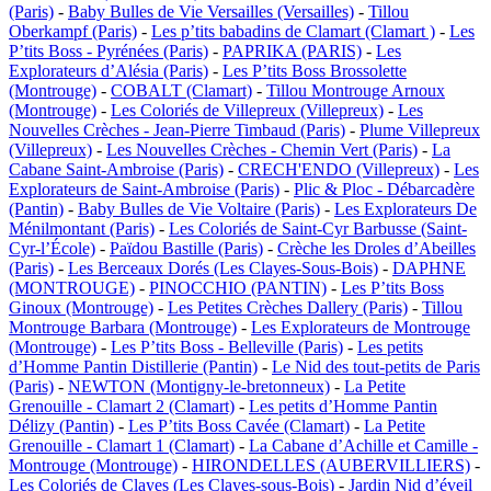
(Paris)
-
Baby Bulles de Vie Versailles (Versailles)
-
Tillou
Oberkampf (Paris)
-
Les p’tits babadins de Clamart (Clamart )
-
Les
P’tits Boss - Pyrénées (Paris)
-
PAPRIKA (PARIS)
-
Les
Explorateurs d’Alésia (Paris)
-
Les P’tits Boss Brossolette
(Montrouge)
-
COBALT (Clamart)
-
Tillou Montrouge Arnoux
(Montrouge)
-
Les Coloriés de Villepreux (Villepreux)
-
Les
Nouvelles Crèches - Jean-Pierre Timbaud (Paris)
-
Plume Villepreux
(Villepreux)
-
Les Nouvelles Crèches - Chemin Vert (Paris)
-
La
Cabane Saint-Ambroise (Paris)
-
CRECH'ENDO (Villepreux)
-
Les
Explorateurs de Saint-Ambroise (Paris)
-
Plic & Ploc - Débarcadère
(Pantin)
-
Baby Bulles de Vie Voltaire (Paris)
-
Les Explorateurs De
Ménilmontant (Paris)
-
Les Coloriés de Saint-Cyr Barbusse (Saint-
Cyr-l’École)
-
Païdou Bastille (Paris)
-
Crèche les Droles d’Abeilles
(Paris)
-
Les Berceaux Dorés (Les Clayes-Sous-Bois)
-
DAPHNE
(MONTROUGE)
-
PINOCCHIO (PANTIN)
-
Les P’tits Boss
Ginoux (Montrouge)
-
Les Petites Crèches Dallery (Paris)
-
Tillou
Montrouge Barbara (Montrouge)
-
Les Explorateurs de Montrouge
(Montrouge)
-
Les P’tits Boss - Belleville (Paris)
-
Les petits
d’Homme Pantin Distillerie (Pantin)
-
Le Nid des tout-petits de Paris
(Paris)
-
NEWTON (Montigny-le-bretonneux)
-
La Petite
Grenouille - Clamart 2 (Clamart)
-
Les petits d’Homme Pantin
Délizy (Pantin)
-
Les P’tits Boss Cavée (Clamart)
-
La Petite
Grenouille - Clamart 1 (Clamart)
-
La Cabane d’Achille et Camille -
Montrouge (Montrouge)
-
HIRONDELLES (AUBERVILLIERS)
-
Les Coloriés de Clayes (Les Clayes-sous-Bois)
-
Jardin Nid d’éveil