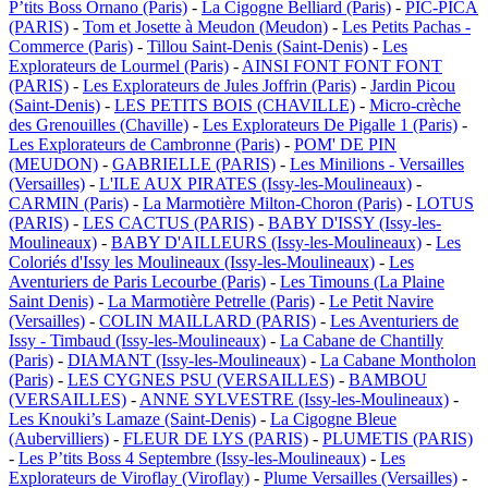
P’tits Boss Ornano (Paris)
-
La Cigogne Belliard (Paris)
-
PIC-PICA
(PARIS)
-
Tom et Josette à Meudon (Meudon)
-
Les Petits Pachas -
Commerce (Paris)
-
Tillou Saint-Denis (Saint-Denis)
-
Les
Explorateurs de Lourmel (Paris)
-
AINSI FONT FONT FONT
(PARIS)
-
Les Explorateurs de Jules Joffrin (Paris)
-
Jardin Picou
(Saint-Denis)
-
LES PETITS BOIS (CHAVILLE)
-
Micro-crèche
des Grenouilles (Chaville)
-
Les Explorateurs De Pigalle 1 (Paris)
-
Les Explorateurs de Cambronne (Paris)
-
POM' DE PIN
(MEUDON)
-
GABRIELLE (PARIS)
-
Les Minilions - Versailles
(Versailles)
-
L'ILE AUX PIRATES (Issy-les-Moulineaux)
-
CARMIN (Paris)
-
La Marmotière Milton-Choron (Paris)
-
LOTUS
(PARIS)
-
LES CACTUS (PARIS)
-
BABY D'ISSY (Issy-les-
Moulineaux)
-
BABY D'AILLEURS (Issy-les-Moulineaux)
-
Les
Coloriés d'Issy les Moulineaux (Issy-les-Moulineaux)
-
Les
Aventuriers de Paris Lecourbe (Paris)
-
Les Timouns (La Plaine
Saint Denis)
-
La Marmotière Petrelle (Paris)
-
Le Petit Navire
(Versailles)
-
COLIN MAILLARD (PARIS)
-
Les Aventuriers de
Issy - Timbaud (Issy-les-Moulineaux)
-
La Cabane de Chantilly
(Paris)
-
DIAMANT (Issy-les-Moulineaux)
-
La Cabane Montholon
(Paris)
-
LES CYGNES PSU (VERSAILLES)
-
BAMBOU
(VERSAILLES)
-
ANNE SYLVESTRE (Issy-les-Moulineaux)
-
Les Knouki’s Lamaze (Saint-Denis)
-
La Cigogne Bleue
(Aubervilliers)
-
FLEUR DE LYS (PARIS)
-
PLUMETIS (PARIS)
-
Les P’tits Boss 4 Septembre (Issy-les-Moulineaux)
-
Les
Explorateurs de Viroflay (Viroflay)
-
Plume Versailles (Versailles)
-