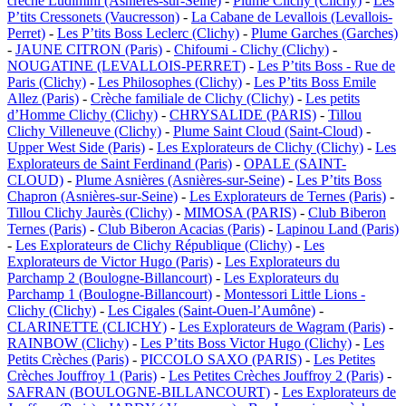
crèche Ludimini (Asnières-sur-Seine)
-
Plume Clichy (Clichy)
-
Les
P’tits Cressonets (Vaucresson)
-
La Cabane de Levallois (Levallois-
Perret)
-
Les P’tits Boss Leclerc (Clichy)
-
Plume Garches (Garches)
-
JAUNE CITRON (Paris)
-
Chifoumi - Clichy (Clichy)
-
NOUGATINE (LEVALLOIS-PERRET)
-
Les P’tits Boss - Rue de
Paris (Clichy)
-
Les Philosophes (Clichy)
-
Les P’tits Boss Emile
Allez (Paris)
-
Crèche familiale de Clichy (Clichy)
-
Les petits
d’Homme Clichy (Clichy)
-
CHRYSALIDE (PARIS)
-
Tillou
Clichy Villeneuve (Clichy)
-
Plume Saint Cloud (Saint-Cloud)
-
Upper West Side (Paris)
-
Les Explorateurs de Clichy (Clichy)
-
Les
Explorateurs de Saint Ferdinand (Paris)
-
OPALE (SAINT-
CLOUD)
-
Plume Asnières (Asnières-sur-Seine)
-
Les P’tits Boss
Chapron (Asnières-sur-Seine)
-
Les Explorateurs de Ternes (Paris)
-
Tillou Clichy Jaurès (Clichy)
-
MIMOSA (PARIS)
-
Club Biberon
Ternes (Paris)
-
Club Biberon Acacias (Paris)
-
Lapinou Land (Paris)
-
Les Explorateurs de Clichy République (Clichy)
-
Les
Explorateurs de Victor Hugo (Paris)
-
Les Explorateurs du
Parchamp 2 (Boulogne-Billancourt)
-
Les Explorateurs du
Parchamp 1 (Boulogne-Billancourt)
-
Montessori Little Lions -
Clichy (Clichy)
-
Les Cigales (Saint-Ouen-l’Aumône)
-
CLARINETTE (CLICHY)
-
Les Explorateurs de Wagram (Paris)
-
RAINBOW (Clichy)
-
Les P’tits Boss Victor Hugo (Clichy)
-
Les
Petits Crèches (Paris)
-
PICCOLO SAXO (PARIS)
-
Les Petites
Crèches Jouffroy 1 (Paris)
-
Les Petites Crèches Jouffroy 2 (Paris)
-
SAFRAN (BOULOGNE-BILLANCOURT)
-
Les Explorateurs de