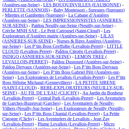
(Asnières-sur-Seine)
-
LES BOUQUINVILLES (EAUBONNE)
-
PERLETTE (SANNOIS)
-
Baby Montessori - Suresnes (Suresnes)
-
Mirettes et Gambettes (Suresnes)
-
La Cabane d’Asnières
(Asnières-sur-Seine)
-
LES IMPRESSIONNISTES (ASNIERES-
SUR-SEINE)
-
Païdou Neuilly-sur-Seine (Neuilly-sur-Seine)
-
Crèche MNH SAE - Le Petit Carrousel (Saint-Cloud)
-
Les
Explorateurs d’Asnières mairie (Asnières-sur-Seine)
-
LILAS
(ASNIERES-SUR-SEINE)
-
Nurses & Rires Asnières (Asnières-
sur-Seine)
-
Les P’tits Boss Greffulhe (Levallois-Perret)
-
LITTLE
CLOUD (Levallois-Perret)
-
PaÏdou Citroën (Levallois-Perret)
-
INDIGO (ASNIERES-SUR-SEINE)
-
LEMON TREE (
LEVALLOIS-PERRET)
-
Paîdou Dussourd (Asnières-sur-Seine)
-
Païdou Dervaux (Asnières-sur-Seine)
-
Les P’tits Boss Dervaux
(Asnières-sur-Seine)
-
Les P’tits Boss Gabriel Péri (Asnières-sur-
Seine)
-
Les Explorateurs de Levallois (Levallois-Perret)
-
Les P’tits
Boss Héloïse Michaud (Gennevilliers)
-
LA PETITE SIRENE
(SAINT-CLOUD)
-
BEBE-EXPLORATEURS (NEUILLY-SUR-
SEINE)
-
AU FIL DE L'EAU (CLICHY)
-
Au Jardin du Bonheur
(Levallois-Perret)
-
Central Park (Levallois-Perret)
-
Les Aventuriers
de Garches-Buzenval (Garches)
-
Les Aventuriers de Neuilly-
Villiers (Neuilly-Sur-Seine)
-
Les Explorateurs de Neuilly (Neuilly-
sur-Seine)
-
Les P’tits Boss Chaptal (Levallois-Perret)
-
La Petite
Cigogne (Clichy)
-
Les Aventuriers de Levallois - Jean Zay
(Levallois-Perret)
-
Plume Levallois (Levallois-Perret)
-
Micro