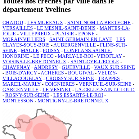
Toutes nos crèches par ville dans le
département Yvelines
CHATOU
-
LES MUREAUX
-
SAINT NOM LA BRETECHE
-
VERSAILLES
-
LE MESNIL-SAINT-DENIS
-
MANTES-LA-
JOLIE
-
VILLEPREUX
-
PLAISIR
-
EPONE
-
MORAINVILLIERS
-
SAINT-GERMAIN-EN-LAYE
-
LES
CLAYES-SOUS-BOIS
-
AUBERGENVILLE
-
FLINS-SUR-
SEINE
-
MAULE
-
POISSY
-
CONFLANS-SAINTE-
HONORINE
-
LE PECQ
-
MARLY-LE-ROI
-
VIROFLAY
-
VOISINS-LE-BRETONNEUX
-
SAINT-CYR-L'ECOLE
-
CHAVENAY
-
ANDRESY
-
GUERVILLE
-
VAUX SUR SEINE
-
BOIS-D'ARCY
-
ACHERES
-
BOUGIVAL
-
VELIZY-
VILLACOUBLAY
-
CROISSY-SUR-SEINE
-
TRAPPES
-
MAREIL-MARLY
-
COIGNIERES
-
VERNEUIL-SUR-SEINE
-
GARGENVILLE
-
LE VESINET
-
LA-CELLE-SAINT-CLOUD
-
ROSNY-SUR-SEINE
-
LES ESSARTS-LE-ROI
-
MONTESSON
-
MONTIGNY-LE-BRETONNEUX