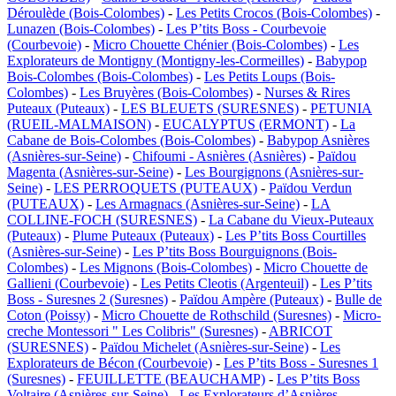
Déroulède (Bois-Colombes)
-
Les Petits Crocos (Bois-Colombes)
-
Lunazen (Bois-Colombes)
-
Les P’tits Boss - Courbevoie
(Courbevoie)
-
Micro Chouette Chénier (Bois-Colombes)
-
Les
Explorateurs de Montigny (Montigny-les-Cormeilles)
-
Babypop
Bois-Colombes (Bois-Colombes)
-
Les Petits Loups (Bois-
Colombes)
-
Les Bruyères (Bois-Colombes)
-
Nurses & Rires
Puteaux (Puteaux)
-
LES BLEUETS (SURESNES)
-
PETUNIA
(RUEIL-MALMAISON)
-
EUCALYPTUS (ERMONT)
-
La
Cabane de Bois-Colombes (Bois-Colombes)
-
Babypop Asnières
(Asnières-sur-Seine)
-
Chifoumi - Asnières (Asnières)
-
Païdou
Magenta (Asnières-sur-Seine)
-
Les Bourgignons (Asnières-sur-
Seine)
-
LES PERROQUETS (PUTEAUX)
-
Païdou Verdun
(PUTEAUX)
-
Les Armagnacs (Asnières-sur-Seine)
-
LA
COLLINE-FOCH (SURESNES)
-
La Cabane du Vieux-Puteaux
(Puteaux)
-
Plume Puteaux (Puteaux)
-
Les P’tits Boss Courtilles
(Asnières-sur-Seine)
-
Les P’tits Boss Bourguignons (Bois-
Colombes)
-
Les Mignons (Bois-Colombes)
-
Micro Chouette de
Gallieni (Courbevoie)
-
Les Petits Cleotis (Argenteuil)
-
Les P’tits
Boss - Suresnes 2 (Suresnes)
-
Païdou Ampère (Puteaux)
-
Bulle de
Coton (Poissy)
-
Micro Chouette de Rothschild (Suresnes)
-
Micro-
creche Montessori " Les Colibris" (Suresnes)
-
ABRICOT
(SURESNES)
-
Païdou Michelet (Asnières-sur-Seine)
-
Les
Explorateurs de Bécon (Courbevoie)
-
Les P’tits Boss - Suresnes 1
(Suresnes)
-
FEUILLETTE (BEAUCHAMP)
-
Les P’tits Boss
Voltaire (Asnières-sur-Seine)
-
Les Explorateurs d’Asnières