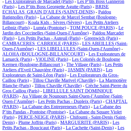
-
Les Explorateurs de Marcadet (Paris)
-
Les P’tits Boss Ganneron
(Paris)
-
Les P’tits Boss Georgette Agutte (Paris)
-
BRISE
ECHALAS_GRAIN D'AILES (SAINT-DENIS)
-
Païdou
Batignolles (Paris)
-
La Cabane de Marcel Sembat (Boulogne-
Billancourt)
-
Koala Kids - Sèvres (Sèvres)
-
Les Petits Ateliers
Leibniz (Paris)
-
Luméa (Pontoise)
-
TOM POUCE (PARIS)
-
Le
Jardin des Coccinelles (Saint-Ouen-l’Aumône)
-
Païdou Marcadet
(Paris)
-
Les Petits Pachas - Auteuil (Paris)
-
Greenwich (Paris)
-
CAMBACERES_CABRIOLE (PARIS)
-
LES ABEILLES (Saint-
Ouen-l'Aumône)
-
LES LIBELLULES (Saint-Ouen-l'Aumône)
-
ALOHA (BOULOGNE-BILLANCOURT)
-
Les Explorateurs de
Lamarck (Paris)
-
VIOLINE (Paris)
-
Les Coloriés de Boulogne
Kermen (Boulogne-Billancourt )
-
The Village (Paris)
-
Les Petits
Ateliers d'Eveil Chauvière (Paris)
-
JASMIN (PARIS)
-
Les
Explorateurs de Saint-Léon (Paris)
-
Les Explorateurs du Gros-
Caillou (Paris)
-
Tillou Chaville Marivel (Chaville)
-
La Marmotière
Blanche (Paris)
-
Tillou Chaville (Chaville)
-
Crèche Saint-Pierre du
Gros Caillou (Paris)
-
LIBELLULE SAINT DOMINIQUE
(PARIS)
-
Au Village de Nounours Saint-Ouen-l’Aumône (Saint-
Ouen-l’Aumône)
-
Les Petits Pachas - Dupleix (Paris)
-
CHAPTAL
(PARIS)
-
La Cabane des Entrepreneurs (Paris)
-
La Cabane des
P’tits Pandas - Pontoise (Pontoise)
-
La Cabane du Square Violet
(Paris)
-
PERCE-NEIGE (PARIS)
-
Chifoumi - Saint-Denis (Saint-
Denis)
-
Plume Joffrin (Paris)
-
MARGUERITE (PARIS)
-
Les
Petits Pachas - Boucicaut (Paris)
-
La Cachette (Saint-Denis)
-
Les