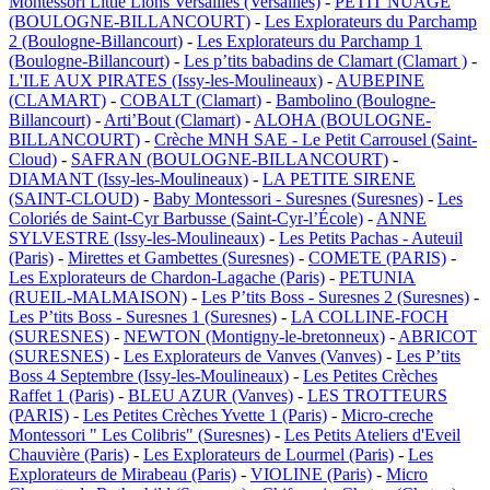
Montessori Little Lions Versailles (Versailles)
-
PETIT NUAGE
(BOULOGNE-BILLANCOURT)
-
Les Explorateurs du Parchamp
2 (Boulogne-Billancourt)
-
Les Explorateurs du Parchamp 1
(Boulogne-Billancourt)
-
Les p’tits babadins de Clamart (Clamart )
-
L'ILE AUX PIRATES (Issy-les-Moulineaux)
-
AUBEPINE
(CLAMART)
-
COBALT (Clamart)
-
Bambolino (Boulogne-
Billancourt)
-
Arti’Bout (Clamart)
-
ALOHA (BOULOGNE-
BILLANCOURT)
-
Crèche MNH SAE - Le Petit Carrousel (Saint-
Cloud)
-
SAFRAN (BOULOGNE-BILLANCOURT)
-
DIAMANT (Issy-les-Moulineaux)
-
LA PETITE SIRENE
(SAINT-CLOUD)
-
Baby Montessori - Suresnes (Suresnes)
-
Les
Coloriés de Saint-Cyr Barbusse (Saint-Cyr-l’École)
-
ANNE
SYLVESTRE (Issy-les-Moulineaux)
-
Les Petits Pachas - Auteuil
(Paris)
-
Mirettes et Gambettes (Suresnes)
-
COMETE (PARIS)
-
Les Explorateurs de Chardon-Lagache (Paris)
-
PETUNIA
(RUEIL-MALMAISON)
-
Les P’tits Boss - Suresnes 2 (Suresnes)
-
Les P’tits Boss - Suresnes 1 (Suresnes)
-
LA COLLINE-FOCH
(SURESNES)
-
NEWTON (Montigny-le-bretonneux)
-
ABRICOT
(SURESNES)
-
Les Explorateurs de Vanves (Vanves)
-
Les P’tits
Boss 4 Septembre (Issy-les-Moulineaux)
-
Les Petites Crèches
Raffet 1 (Paris)
-
BLEU AZUR (Vanves)
-
LES TROTTEURS
(PARIS)
-
Les Petites Crèches Yvette 1 (Paris)
-
Micro-creche
Montessori " Les Colibris" (Suresnes)
-
Les Petits Ateliers d'Eveil
Chauvière (Paris)
-
Les Explorateurs de Lourmel (Paris)
-
Les
Explorateurs de Mirabeau (Paris)
-
VIOLINE (Paris)
-
Micro