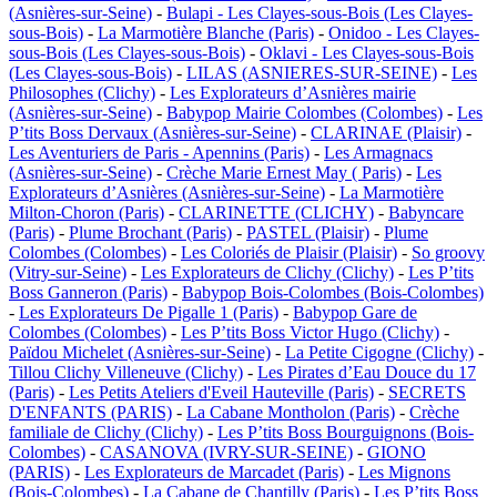
(Asnières-sur-Seine)
-
Bulapi - Les Clayes-sous-Bois (Les Clayes-
sous-Bois)
-
La Marmotière Blanche (Paris)
-
Onidoo - Les Clayes-
sous-Bois (Les Clayes-sous-Bois)
-
Oklavi - Les Clayes-sous-Bois
(Les Clayes-sous-Bois)
-
LILAS (ASNIERES-SUR-SEINE)
-
Les
Philosophes (Clichy)
-
Les Explorateurs d’Asnières mairie
(Asnières-sur-Seine)
-
Babypop Mairie Colombes (Colombes)
-
Les
P’tits Boss Dervaux (Asnières-sur-Seine)
-
CLARINAE (Plaisir)
-
Les Aventuriers de Paris - Apennins (Paris)
-
Les Armagnacs
(Asnières-sur-Seine)
-
Crèche Marie Ernest May ( Paris)
-
Les
Explorateurs d’Asnières (Asnières-sur-Seine)
-
La Marmotière
Milton-Choron (Paris)
-
CLARINETTE (CLICHY)
-
Babyncare
(Paris)
-
Plume Brochant (Paris)
-
PASTEL (Plaisir)
-
Plume
Colombes (Colombes)
-
Les Coloriés de Plaisir (Plaisir)
-
So groovy
(Vitry-sur-Seine)
-
Les Explorateurs de Clichy (Clichy)
-
Les P’tits
Boss Ganneron (Paris)
-
Babypop Bois-Colombes (Bois-Colombes)
-
Les Explorateurs De Pigalle 1 (Paris)
-
Babypop Gare de
Colombes (Colombes)
-
Les P’tits Boss Victor Hugo (Clichy)
-
Païdou Michelet (Asnières-sur-Seine)
-
La Petite Cigogne (Clichy)
-
Tillou Clichy Villeneuve (Clichy)
-
Les Pirates d’Eau Douce du 17
(Paris)
-
Les Petits Ateliers d'Eveil Hauteville (Paris)
-
SECRETS
D'ENFANTS (PARIS)
-
La Cabane Montholon (Paris)
-
Crèche
familiale de Clichy (Clichy)
-
Les P’tits Boss Bourguignons (Bois-
Colombes)
-
CASANOVA (IVRY-SUR-SEINE)
-
GIONO
(PARIS)
-
Les Explorateurs de Marcadet (Paris)
-
Les Mignons
(Bois-Colombes)
-
La Cabane de Chantilly (Paris)
-
Les P’tits Boss