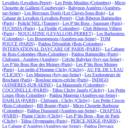
Levallois (Levallois-Perret)
-
Les Petits Moulins (Colombes)
-
Micro
Chouette de Gallieni (Courbevoie)
-
Babypop Asnières (Asnières-
sur-Seine)
-
Les Berceaux Dorés (Les Clayes-Sous-Bois)
-
La
Cabane de Levallois (Levallois-Perret)
-
Club Biberon Batignolles
(Paris)
-
Polichi’NEL (Trappes)
-
Les P’tits Boss - Saussure (Paris)
-
FUCHSIA (Paris)
-
La Flotille (Colombes)
-
Club Biberon Villiers
(Paris)
-
NOUGATINE (LEVALLOIS-PERRET)
-
Les Barbusiens
(Colombes)
-
Les Bourgignons (Asnières-sur-Seine)
-
TOM
POUCE (PARIS)
-
Païdou Déroulède (Bois-Colombes)
-
INTERNATIONAL DAYCARE OF PARIS (PARIS)
-
La Cabane
de Bois-Colombes (Bois-Colombes)
-
Païdou Batignolles (Paris)
-
Chifoumi - Asnières (Asnières)
-
Crèche Babyker (Ivry-sur-Seine)
-
Les P’tits Boss Rue des Moines (Paris)
-
Les P’tits Boss Moines
(Paris)
-
Les petits d’Homme Clichy (Clichy)
-
AU FIL DE L'EAU
(CLICHY)
-
Les Mininous (Ivry-sur-Seine)
-
Les Explorateurs de
Brochant (Paris)
-
BonJour micro-crèche (Paris)
-
INDIGO
(ASNIERES-SUR-SEINE)
-
La Maisonnée (Colombes)
-
COCCINELLE (PARIS)
-
Tillou Clichy Jaurès (Clichy)
-
Les Petits
Loups (Bois-Colombes)
-
Païdou Magenta (Asnières-sur-Seine)
-
DAHLIA (PARIS)
-
Chifoumi - Clichy (Clichy)
-
Les Petits Crocos
(Bois-Colombes)
-
BB Bouge (Paris)
-
Micro Chouette Barbusse
(Colombes)
-
Paîdou Dussourd (Asnières-sur-Seine)
-
CHAPTAL
(PARIS)
-
Plume Clichy (Clichy)
-
Les P’tits Boss - Rue de Paris
(Clichy)
-
Tillou Olympiades (Paris)
-
PERCE-NEIGE (PARIS)
-
La Cabane d’Asnières (Asnières-sur-Seine)
-
Païdou Dervaux