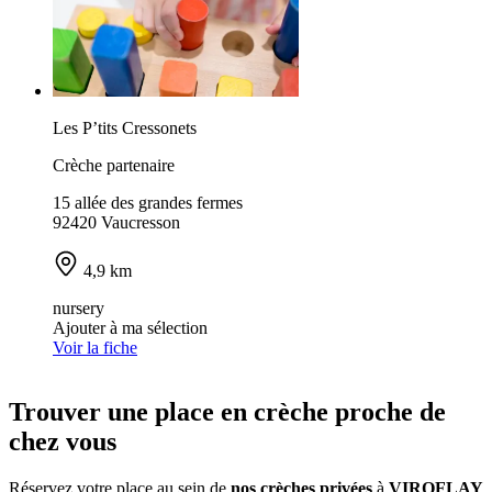
Les P’tits Cressonets
Crèche partenaire
15 allée des grandes fermes
92420 Vaucresson
4,9 km
nursery
Ajouter à ma sélection
Voir la fiche
Trouver une place en crèche proche de
chez vous
Réservez votre place au sein de
nos crèches privées
à
VIROFLAY