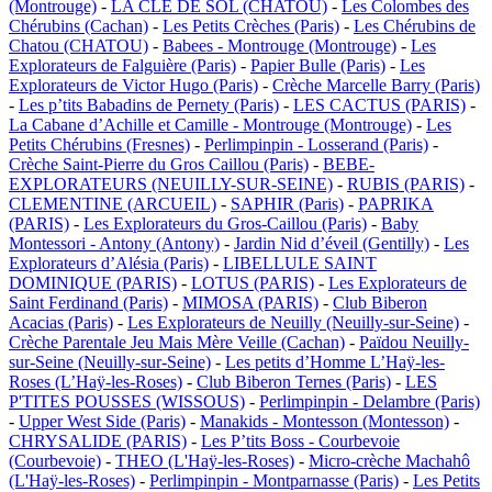
(Montrouge)
-
LA CLE DE SOL (CHATOU)
-
Les Colombes des
Chérubins (Cachan)
-
Les Petits Crèches (Paris)
-
Les Chérubins de
Chatou (CHATOU)
-
Babees - Montrouge (Montrouge)
-
Les
Explorateurs de Falguière (Paris)
-
Papier Bulle (Paris)
-
Les
Explorateurs de Victor Hugo (Paris)
-
Crèche Marcelle Barry (Paris)
-
Les p’tits Babadins de Pernety (Paris)
-
LES CACTUS (PARIS)
-
La Cabane d’Achille et Camille - Montrouge (Montrouge)
-
Les
Petits Chérubins (Fresnes)
-
Perlimpinpin - Losserand (Paris)
-
Crèche Saint-Pierre du Gros Caillou (Paris)
-
BEBE-
EXPLORATEURS (NEUILLY-SUR-SEINE)
-
RUBIS (PARIS)
-
CLEMENTINE (ARCUEIL)
-
SAPHIR (Paris)
-
PAPRIKA
(PARIS)
-
Les Explorateurs du Gros-Caillou (Paris)
-
Baby
Montessori - Antony (Antony)
-
Jardin Nid d’éveil (Gentilly)
-
Les
Explorateurs d’Alésia (Paris)
-
LIBELLULE SAINT
DOMINIQUE (PARIS)
-
LOTUS (PARIS)
-
Les Explorateurs de
Saint Ferdinand (Paris)
-
MIMOSA (PARIS)
-
Club Biberon
Acacias (Paris)
-
Les Explorateurs de Neuilly (Neuilly-sur-Seine)
-
Crèche Parentale Jeu Mais Mère Veille (Cachan)
-
Païdou Neuilly-
sur-Seine (Neuilly-sur-Seine)
-
Les petits d’Homme L’Haÿ-les-
Roses (L’Haÿ-les-Roses)
-
Club Biberon Ternes (Paris)
-
LES
P'TITES POUSSES (WISSOUS)
-
Perlimpinpin - Delambre (Paris)
-
Upper West Side (Paris)
-
Manakids - Montesson (Montesson)
-
CHRYSALIDE (PARIS)
-
Les P’tits Boss - Courbevoie
(Courbevoie)
-
THEO (L'Haÿ-les-Roses)
-
Micro-crèche Machahô
(L'Haÿ-les-Roses)
-
Perlimpinpin - Montparnasse (Paris)
-
Les Petits