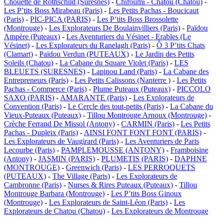
Chouette de Rothschild (Suresnes)
-
Chifoumi - Chatou (Chatou)
-
Les P’tits Boss Mirabeau (Paris)
-
Les Petits Pachas - Boucicaut
(Paris)
-
PIC-PICA (PARIS)
-
Les P’tits Boss Brossolette
(Montrouge)
-
Les Explorateurs De Boulainvilliers (Paris)
-
Païdou
Ampère (Puteaux)
-
Les Aventuriers du Vésinet - Erables (Le
Vésinet)
-
Les Explorateurs du Ranelagh (Paris)
-
Ô 3 P’tits Chats
(Clamart)
-
Païdou Verdun (PUTEAUX)
-
Le Jardin des Petits
Soleils (Chatou)
-
La Cabane du Square Violet (Paris)
-
LES
BLEUETS (SURESNES)
-
Lapinou Land (Paris)
-
La Cabane des
Entrepreneurs (Paris)
-
Les Petits Calissons (Nanterre )
-
Les Petits
Pachas - Commerce (Paris)
-
Plume Puteaux (Puteaux)
-
PICCOLO
SAXO (PARIS)
-
AMARANTE (Paris)
-
Les Explorateurs de
Convention (Paris)
-
Le Cercle des tout-petits (Paris)
-
La Cabane du
Vieux-Puteaux (Puteaux)
-
Tillou Montrouge Arnoux (Montrouge)
-
Crèche Ferrand De Missol (Antony)
-
CARMIN (Paris)
-
Les Petits
Pachas - Dupleix (Paris)
-
AINSI FONT FONT FONT (PARIS)
-
Les Explorateurs de Vaugirard (Paris)
-
Les Aventuriers de Paris
Lecourbe (Paris)
-
PAMPLEMOUSSE (ANTONY)
-
Framboisine
(Antony)
-
JASMIN (PARIS)
-
PLUMETIS (PARIS)
-
DAPHNE
(MONTROUGE)
-
Greenwich (Paris)
-
LES PERROQUETS
(PUTEAUX)
-
The Village (Paris)
-
Les Explorateurs de
Cambronne (Paris)
-
Nurses & Rires Puteaux (Puteaux)
-
Tillou
Montrouge Barbara (Montrouge)
-
Les P’tits Boss Ginoux
(Montrouge)
-
Les Explorateurs de Saint-Léon (Paris)
-
Les
Explorateurs de Chatou (Chatou)
-
Les Explorateurs de Montrouge