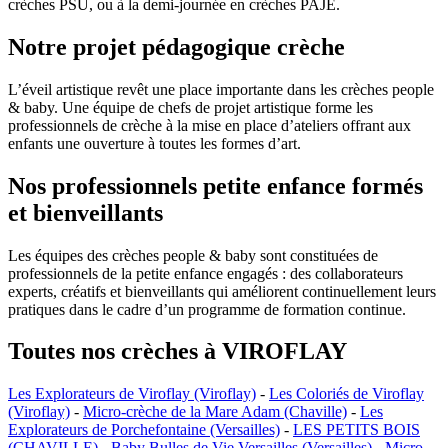
crèches PSU, ou à la demi-journée en crèches PAJE.
Notre projet pédagogique crèche
L’éveil artistique revêt une place importante dans les crèches people
& baby. Une équipe de chefs de projet artistique forme les
professionnels de crèche à la mise en place d’ateliers offrant aux
enfants une ouverture à toutes les formes d’art.
Nos professionnels petite enfance formés
et bienveillants
Les équipes des crèches people & baby sont constituées de
professionnels de la petite enfance engagés : des collaborateurs
experts, créatifs et bienveillants qui améliorent continuellement leurs
pratiques dans le cadre d’un programme de formation continue.
Toutes nos crèches à VIROFLAY
Les Explorateurs de Viroflay (Viroflay)
-
Les Coloriés de Viroflay
(Viroflay)
-
Micro-crèche de la Mare Adam (Chaville)
-
Les
Explorateurs de Porchefontaine (Versailles)
-
LES PETITS BOIS
(CHAVILLE)
-
Baby Bulles de Vie Versailles (Versailles)
-
Micro-