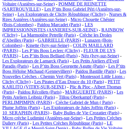
Voltaire (Asnières-sur-Seine)
-
POMME DE REINETTE
(SARTROUVILLE)
-
Les P’tits Boss Gabriel Péri (Asnières-sur-
Seine)
-
Les Explorateurs de Clichy République (Clichy)
-
Nurses &
Rires Asnières (Asnières-sur-Seine)
-
Micro Chouette Chénier
(Bois-Colombes)
-
Païdou Marcadet (Paris)
-
LES
IMPRESSIONNISTES (ASNIERES-SUR-SEINE)
-
RAINBOW
(Clichy)
-
La Marmotière Petrelle (Paris)
-
Crèche les Droles
d’Abeilles (Paris)
-
GABRIELLE (PARIS)
-
Lunazen (Bois-
Colombes)
-
Kinette (Ivry-sur-Seine)
-
COLIN MAILLARD
(PARIS)
-
Les P’tits Boss Leclerc (Clichy)
-
FLEUR DE LYS
(PARIS)
-
Les P’tits Boss Belliard (Paris)
-
Néo (Ivry-sur-Seine)
-
Les Explorateurs de Lamarck (Paris)
-
Les Petits Ateliers d'Eveil
Paradis (Paris)
-
Les P’tits Boss Georgette Agutte (Paris)
-
Les P’tits
Boss Héloïse Michaud (Gennevilliers)
-
Païdou Bastille (Paris)
-
Les
Nouvelles Crèches - Chemin Vert (Paris)
-
Montessori Little Lions -
Clichy (Clichy)
-
Les Pirates d’Eau Douce du 10 (Paris)
-
PETIT
KARLITO (VITRY-SUR-SEINE)
-
Plic & Ploc - Albert Thomas
(Paris)
-
Païdou Récollets (Paris)
-
MARGUERITE (PARIS)
-
Les
Petits Ateliers Leibniz (Paris)
-
Tillou Oberkampf (Paris)
-
PERLIMPIMPIN (PARIS)
-
Crèche Gabriel de Mun ( Paris)
-
Plume Joffrin (Paris)
-
Les Explorateurs de Jules Joffrin (Paris)
-
10_SERAPHIN (PARIS)
-
Baby Bulles de Vie Crozatier (Paris)
-
Micro crèche Ludimini (Asnières-sur-Seine)
-
Les Petites Crèches
Dallery (Paris)
-
Les Petites Crèches République (Paris)
-
LE
VILLAGE (Le Mesnil-Saint-Denis)
-
Baby Bulles de Vie Voltaire