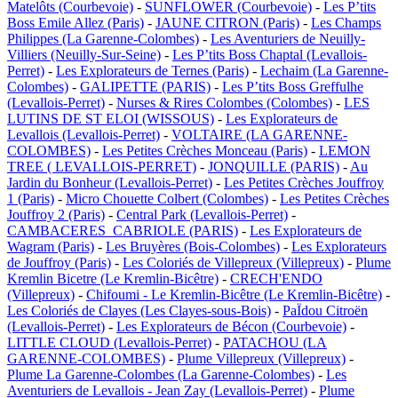
Matelôts (Courbevoie)
-
SUNFLOWER (Courbevoie)
-
Les P’tits
Boss Emile Allez (Paris)
-
JAUNE CITRON (Paris)
-
Les Champs
Philippes (La Garenne-Colombes)
-
Les Aventuriers de Neuilly-
Villiers (Neuilly-Sur-Seine)
-
Les P’tits Boss Chaptal (Levallois-
Perret)
-
Les Explorateurs de Ternes (Paris)
-
Lechaim (La Garenne-
Colombes)
-
GALIPETTE (PARIS)
-
Les P’tits Boss Greffulhe
(Levallois-Perret)
-
Nurses & Rires Colombes (Colombes)
-
LES
LUTINS DE ST ELOI (WISSOUS)
-
Les Explorateurs de
Levallois (Levallois-Perret)
-
VOLTAIRE (LA GARENNE-
COLOMBES)
-
Les Petites Crèches Monceau (Paris)
-
LEMON
TREE ( LEVALLOIS-PERRET)
-
JONQUILLE (PARIS)
-
Au
Jardin du Bonheur (Levallois-Perret)
-
Les Petites Crèches Jouffroy
1 (Paris)
-
Micro Chouette Colbert (Colombes)
-
Les Petites Crèches
Jouffroy 2 (Paris)
-
Central Park (Levallois-Perret)
-
CAMBACERES_CABRIOLE (PARIS)
-
Les Explorateurs de
Wagram (Paris)
-
Les Bruyères (Bois-Colombes)
-
Les Explorateurs
de Jouffroy (Paris)
-
Les Coloriés de Villepreux (Villepreux)
-
Plume
Kremlin Bicetre (Le Kremlin-Bicêtre)
-
CRECH'ENDO
(Villepreux)
-
Chifoumi - Le Kremlin-Bicêtre (Le Kremlin-Bicêtre)
-
Les Coloriés de Clayes (Les Clayes-sous-Bois)
-
PaÏdou Citroën
(Levallois-Perret)
-
Les Explorateurs de Bécon (Courbevoie)
-
LITTLE CLOUD (Levallois-Perret)
-
PATACHOU (LA
GARENNE-COLOMBES)
-
Plume Villepreux (Villepreux)
-
Plume La Garenne-Colombes (La Garenne-Colombes)
-
Les
Aventuriers de Levallois - Jean Zay (Levallois-Perret)
-
Plume