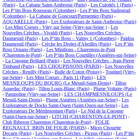
(Paris)
-
La Cabane Saint-Ambroise (Paris)
-
Les Culottés 1 (Paris)
-
Les P’tits Boss Rousseau (Colombes)
-
Les P’tits Boss Stalingrad
(Colombes)
-
La Cabane de Goncourt/Parmentier (Paris)
-
AQUARELLE (Paris)
-
Les Explorateurs de Saint-Ambroise (Paris)
-
Les Mini Coeurs - Vitry sur Seine (Vitry-sur-Seine )
-
Les
Nouvelles Crèches - Vivaldi (Paris)
-
Les Nouvelles Crèches -
Daumesnil (Paris)
-
Les P’tits Boss – Valmy 1 (Colombes)
-
Païdou
Daumesnil (Paris)
-
Crèche les Droles d'Abeilles (Paris)
-
Les P’tits
Boss Ornano (Paris)
-
Les Minilions - Charentons-le-Pont
(Charenton-le-Pont)
-
Les P’tits Boss Courtilles (Asnières-sur-Seine)
-
La Cigogne Belliard (Paris)
-
Les Nouvelles Crèches - Jean-Pierre
Timbaud (Paris)
-
LES CHOUPISSONS (PARIS)
-
Les Nouvelles
Crèches - Reuilly (Paris)
-
Bulle de Coton (Poissy)
-
Toutinel (Vitry-
sur-Seine)
-
Les Mini Coeurs - Paris 11 (Paris)
-
LES
MESNILOUPS DU BOURG (Le Mesnil-Saint-Denis)
-
Tillou
Aqueduc (Paris)
-
Tillou Louis-Blanc (Paris)
-
Plume Voltaire (Paris)
-
Pampoline (Vitry-sur-Seine)
-
LES CHAMPMESNILOUPS (Le
Mesnil-Saint-Denis)
-
Plume Asnières (Asnières-sur-Seine)
-
Les
Explorateurs de Docks Saint-Ouen (Saint-Ouen-sur-Seine)
-
Les
Explorateurs De Ménilmontant (Paris)
-
Le Nid de la Cigogne
(Saint-Ouen-sur-Seine)
-
LITCHI (CHARENTON-LE-PONT)
-
Club Biberon Charenton (Charenton-le-Pont)
-
FOLIE
REGNAULT_BRIN DE FOLIE (PARIS)
-
Micro Chouette
Decaen (Paris)
-
Les Nouvelles Crèches - Picpus (Paris)
-
Les P’tits
Boss Chapron (Asnières-sur-Seine)
-
Les bébés cigognes (Saint-