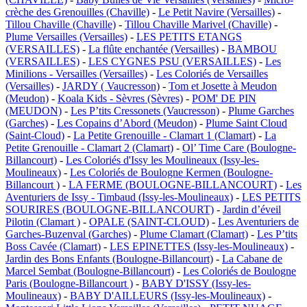
crèche des Grenouilles (Chaville)
-
Le Petit Navire (Versailles)
-
Tillou Chaville (Chaville)
-
Tillou Chaville Marivel (Chaville)
-
Plume Versailles (Versailles)
-
LES PETITS ETANGS
(VERSAILLES)
-
La flûte enchantée (Versailles)
-
BAMBOU
(VERSAILLES)
-
LES CYGNES PSU (VERSAILLES)
-
Les
Minilions - Versailles (Versailles)
-
Les Coloriés de Versailles
(Versailles)
-
JARDY ( Vaucresson)
-
Tom et Josette à Meudon
(Meudon)
-
Koala Kids - Sèvres (Sèvres)
-
POM' DE PIN
(MEUDON)
-
Les P’tits Cressonets (Vaucresson)
-
Plume Garches
(Garches)
-
Les Copains d’Abord (Meudon)
-
Plume Saint Cloud
(Saint-Cloud)
-
La Petite Grenouille - Clamart 1 (Clamart)
-
La
Petite Grenouille - Clamart 2 (Clamart)
-
Ol’ Time Care (Boulogne-
Billancourt)
-
Les Coloriés d'Issy les Moulineaux (Issy-les-
Moulineaux)
-
Les Coloriés de Boulogne Kermen (Boulogne-
Billancourt )
-
LA FERME (BOULOGNE-BILLANCOURT)
-
Les
Aventuriers de Issy - Timbaud (Issy-les-Moulineaux)
-
LES PETITS
SOURIRES (BOULOGNE-BILLANCOURT)
-
Jardin d’éveil
Pilotin (Clamart )
-
OPALE (SAINT-CLOUD)
-
Les Aventuriers de
Garches-Buzenval (Garches)
-
Plume Clamart (Clamart)
-
Les P’tits
Boss Cavée (Clamart)
-
LES EPINETTES (Issy-les-Moulineaux)
-
Jardin des Bons Enfants (Boulogne-Billancourt)
-
La Cabane de
Marcel Sembat (Boulogne-Billancourt)
-
Les Coloriés de Boulogne
Paris (Boulogne-Billancourt )
-
BABY D'ISSY (Issy-les-
Moulineaux)
-
BABY D'AILLEURS (Issy-les-Moulineaux)
-