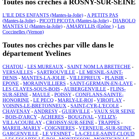
Toutes nos crèches à ROSNY-SUR-SEINE
L'ILE DES ENFANTS (Mantes-la-Jolie)
-
A PETITS PAS
(Mantes-la-Jolie)
-
PICOTI PICOTA (Mantes-la-Jolie)
-
DIABOLO
MANTES U (Mantes-la-Jolie)
-
AMARYLLIS (Epône )
-
Les
Coccinelles (Vernon)
Toutes nos crèches par ville dans le
département Yvelines
CHATOU
-
LES MUREAUX
-
SAINT NOM LA BRETECHE
-
VERSAILLES
-
SARTROUVILLE
-
LE MESNIL-SAINT-
DENIS
-
MANTES-LA-JOLIE
-
VILLEPREUX
-
PLAISIR
-
EPONE
-
MORAINVILLIERS
-
SAINT-GERMAIN-EN-LAYE
-
LES CLAYES-SOUS-BOIS
-
AUBERGENVILLE
-
FLINS-
SUR-SEINE
-
MAULE
-
POISSY
-
CONFLANS-SAINTE-
HONORINE
-
LE PECQ
-
MARLY-LE-ROI
-
VIROFLAY
-
VOISINS-LE-BRETONNEUX
-
SAINT-CYR-L'ECOLE
-
CHAVENAY
-
ANDRESY
-
GUERVILLE
-
VAUX SUR SEINE
-
BOIS-D'ARCY
-
ACHERES
-
BOUGIVAL
-
VELIZY-
VILLACOUBLAY
-
CROISSY-SUR-SEINE
-
TRAPPES
-
MAREIL-MARLY
-
COIGNIERES
-
VERNEUIL-SUR-SEINE
-
GARGENVILLE
-
LE VESINET
-
LA-CELLE-SAINT-CLOUD