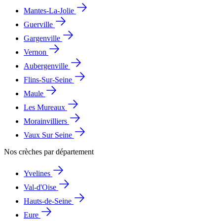
Mantes-La-Jolie
Guerville
Gargenville
Vernon
Aubergenville
Flins-Sur-Seine
Maule
Les Mureaux
Morainvilliers
Vaux Sur Seine
Nos crèches par département
Yvelines
Val-d'Oise
Hauts-de-Seine
Eure