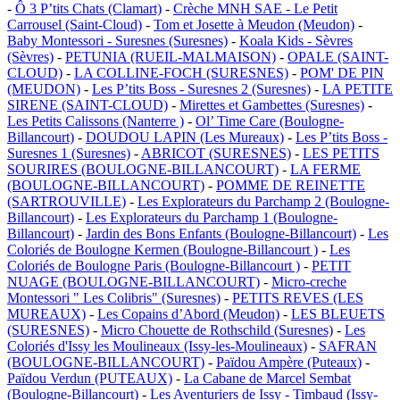
-
Ô 3 P’tits Chats (Clamart)
-
Crèche MNH SAE - Le Petit
Carrousel (Saint-Cloud)
-
Tom et Josette à Meudon (Meudon)
-
Baby Montessori - Suresnes (Suresnes)
-
Koala Kids - Sèvres
(Sèvres)
-
PETUNIA (RUEIL-MALMAISON)
-
OPALE (SAINT-
CLOUD)
-
LA COLLINE-FOCH (SURESNES)
-
POM' DE PIN
(MEUDON)
-
Les P’tits Boss - Suresnes 2 (Suresnes)
-
LA PETITE
SIRENE (SAINT-CLOUD)
-
Mirettes et Gambettes (Suresnes)
-
Les Petits Calissons (Nanterre )
-
Ol’ Time Care (Boulogne-
Billancourt)
-
DOUDOU LAPIN (Les Mureaux)
-
Les P’tits Boss -
Suresnes 1 (Suresnes)
-
ABRICOT (SURESNES)
-
LES PETITS
SOURIRES (BOULOGNE-BILLANCOURT)
-
LA FERME
(BOULOGNE-BILLANCOURT)
-
POMME DE REINETTE
(SARTROUVILLE)
-
Les Explorateurs du Parchamp 2 (Boulogne-
Billancourt)
-
Les Explorateurs du Parchamp 1 (Boulogne-
Billancourt)
-
Jardin des Bons Enfants (Boulogne-Billancourt)
-
Les
Coloriés de Boulogne Kermen (Boulogne-Billancourt )
-
Les
Coloriés de Boulogne Paris (Boulogne-Billancourt )
-
PETIT
NUAGE (BOULOGNE-BILLANCOURT)
-
Micro-creche
Montessori " Les Colibris" (Suresnes)
-
PETITS REVES (LES
MUREAUX)
-
Les Copains d’Abord (Meudon)
-
LES BLEUETS
(SURESNES)
-
Micro Chouette de Rothschild (Suresnes)
-
Les
Coloriés d'Issy les Moulineaux (Issy-les-Moulineaux)
-
SAFRAN
(BOULOGNE-BILLANCOURT)
-
Païdou Ampère (Puteaux)
-
Païdou Verdun (PUTEAUX)
-
La Cabane de Marcel Sembat
(Boulogne-Billancourt)
-
Les Aventuriers de Issy - Timbaud (Issy-