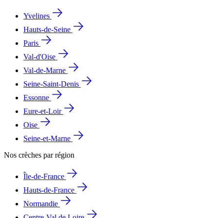
Yvelines
Hauts-de-Seine
Paris
Val-d'Oise
Val-de-Marne
Seine-Saint-Denis
Essonne
Eure-et-Loir
Oise
Seine-et-Marne
Nos crèches par région
Île-de-France
Hauts-de-France
Normandie
Centre-Val de Loire