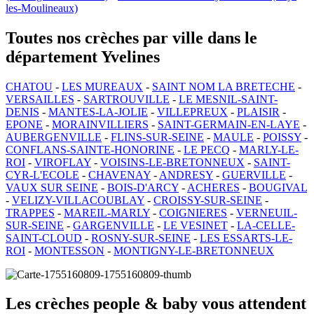
les-Moulineaux)
Toutes nos crèches par ville dans le
département Yvelines
CHATOU
-
LES MUREAUX
-
SAINT NOM LA BRETECHE
-
VERSAILLES
-
SARTROUVILLE
-
LE MESNIL-SAINT-
DENIS
-
MANTES-LA-JOLIE
-
VILLEPREUX
-
PLAISIR
-
EPONE
-
MORAINVILLIERS
-
SAINT-GERMAIN-EN-LAYE
-
AUBERGENVILLE
-
FLINS-SUR-SEINE
-
MAULE
-
POISSY
-
CONFLANS-SAINTE-HONORINE
-
LE PECQ
-
MARLY-LE-
ROI
-
VIROFLAY
-
VOISINS-LE-BRETONNEUX
-
SAINT-
CYR-L'ECOLE
-
CHAVENAY
-
ANDRESY
-
GUERVILLE
-
VAUX SUR SEINE
-
BOIS-D'ARCY
-
ACHERES
-
BOUGIVAL
-
VELIZY-VILLACOUBLAY
-
CROISSY-SUR-SEINE
-
TRAPPES
-
MAREIL-MARLY
-
COIGNIERES
-
VERNEUIL-
SUR-SEINE
-
GARGENVILLE
-
LE VESINET
-
LA-CELLE-
SAINT-CLOUD
-
ROSNY-SUR-SEINE
-
LES ESSARTS-LE-
ROI
-
MONTESSON
-
MONTIGNY-LE-BRETONNEUX
Les crèches people & baby vous attendent