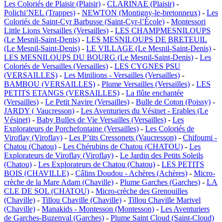
Les Coloriés de Plaisir (Plaisir)
-
CLARINAE (Plaisir)
-
Polichi’NEL (Trappes)
-
NEWTON (Montigny-le-bretonneux)
-
Les
Coloriés de Saint-Cyr Barbusse (Saint-Cyr-l’École)
-
Montessori
Little Lions Versailles (Versailles)
-
LES CHAMPMESNILOUPS
(Le Mesnil-Saint-Denis)
-
LES MESNILOUPS DE BRETEUIL
(Le Mesnil-Saint-Denis)
-
LE VILLAGE (Le Mesnil-Saint-Denis)
-
LES MESNILOUPS DU BOURG (Le Mesnil-Saint-Denis)
-
Les
Coloriés de Versailles (Versailles)
-
LES CYGNES PSU
(VERSAILLES)
-
Les Minilions - Versailles (Versailles)
-
BAMBOU (VERSAILLES)
-
Plume Versailles (Versailles)
-
LES
PETITS ETANGS (VERSAILLES)
-
La flûte enchantée
(Versailles)
-
Le Petit Navire (Versailles)
-
Bulle de Coton (Poissy)
-
JARDY ( Vaucresson)
-
Les Aventuriers du Vésinet - Erables (Le
Vésinet)
-
Baby Bulles de Vie Versailles (Versailles)
-
Les
Explorateurs de Porchefontaine (Versailles)
-
Les Coloriés de
Viroflay (Viroflay)
-
Les P’tits Cressonets (Vaucresson)
-
Chifoumi -
Chatou (Chatou)
-
Les Chérubins de Chatou (CHATOU)
-
Les
Explorateurs de Viroflay (Viroflay)
-
Le Jardin des Petits Soleils
(Chatou)
-
Les Explorateurs de Chatou (Chatou)
-
LES PETITS
BOIS (CHAVILLE)
-
Câlins Doudou - Achères (Achères)
-
Micro-
crèche de la Mare Adam (Chaville)
-
Plume Garches (Garches)
-
LA
CLE DE SOL (CHATOU)
-
Micro-crèche des Grenouilles
(Chaville)
-
Tillou Chaville (Chaville)
-
Tillou Chaville Marivel
(Chaville)
-
Manakids - Montesson (Montesson)
-
Les Aventuriers
de Garches-Buzenval (Garches)
-
Plume Saint Cloud (Saint-Cloud)