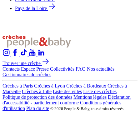
Pays de la Loire
Trouver une crèche
Contacts
Espace Presse
Collectivités
FAQ
Nos actualités
Gestionnaires de crèches
Crèches à Paris
Crèches à Lyon
Crèches à Bordeaux
Crèches à
Marseille
Crèches à Lille
Liste des villes
Liste des crèches
Politique de protection des données
Mentions légales
Déclaration
d'accessibilité - partiellement conforme
Conditions générales
d'utilisation
Plan du site
© 2026 People & Baby, tous droits réservés.