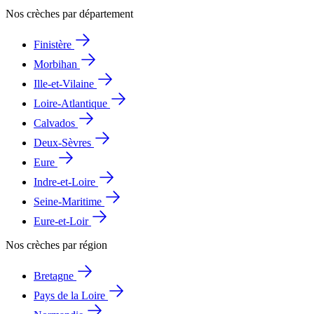
Nos crèches par département
Finistère
Morbihan
Ille-et-Vilaine
Loire-Atlantique
Calvados
Deux-Sèvres
Eure
Indre-et-Loire
Seine-Maritime
Eure-et-Loir
Nos crèches par région
Bretagne
Pays de la Loire