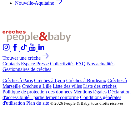
Nouvelle-Aquitaine
Trouver une crèche
Contacts
Espace Presse
Collectivités
FAQ
Nos actualités
Gestionnaires de crèches
Crèches à Paris
Crèches à Lyon
Crèches à Bordeaux
Crèches à
Marseille
Crèches à Lille
Liste des villes
Liste des crèches
Politique de protection des données
Mentions légales
Déclaration
d'accessibilité - partiellement conforme
Conditions générales
d'utilisation
Plan du site
© 2026 People & Baby, tous droits réservés.