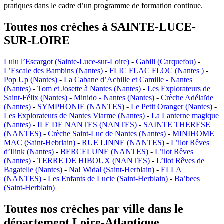
pratiques dans le cadre d’un programme de formation continue.
Toutes nos crèches à SAINTE-LUCE-
SUR-LOIRE
Lulu l’Escargot (Sainte-Luce-sur-Loire)
-
Gabili (Carquefou)
-
L’Escale des Bambins (Nantes)
-
FLIC FLAC FLOC (Nantes )
-
Pop Up (Nantes)
-
La Cabane d’Achille et Camille - Nantes
(Nantes)
-
Tom et Josette à Nantes (Nantes)
-
Les Explorateurs de
Saint-Félix (Nantes)
-
Minido - Nantes (Nantes)
-
Crèche Adélaïde
(Nantes)
-
SYMPHONIE (NANTES)
-
Le Petit Oranger (Nantes)
-
Les Explorateurs de Nantes Viarme (Nantes)
-
La Lanterne magique
(Nantes)
-
ILE DE NANTES (NANTES)
-
SAINTE THERESE
(NANTES)
-
Crèche Saint-Luc de Nantes (Nantes)
-
MINIHOME
MAC (Saint-Hebrlain)
-
RUE LINNE (NANTES)
-
L’ilot Rêves
d’Ilink (Nantes)
-
BERCELUNE (NANTES)
-
L’ilot Rêves
(Nantes)
-
TERRE DE HIBOUX (NANTES)
-
L’ilot Rêves de
Bagatelle (Nantes)
-
Na! Widal (Saint-Herblain)
-
ELLA
(NANTES)
-
Les Enfants de Lucie (Saint-Herblain)
-
Ba’bees
(Saint-Herblain)
Toutes nos crèches par ville dans le
département Loire-Atlantique