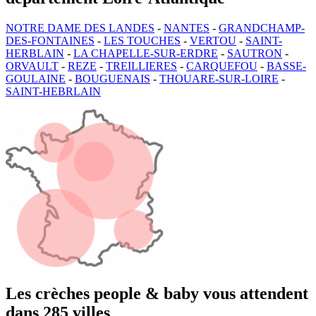
NOTRE DAME DES LANDES
-
NANTES
-
GRANDCHAMP-
DES-FONTAINES
-
LES TOUCHES
-
VERTOU
-
SAINT-
HERBLAIN
-
LA CHAPELLE-SUR-ERDRE
-
SAUTRON
-
ORVAULT
-
REZE
-
TREILLIERES
-
CARQUEFOU
-
BASSE-
GOULAINE
-
BOUGUENAIS
-
THOUARE-SUR-LOIRE
-
SAINT-HEBRLAIN
Les crèches people & baby vous attendent
dans 285 villes