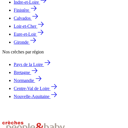
Indre-et-Loire
Finistère
Calvados
Loir-et-Cher
Eure-et-Loir
Gironde
Nos crèches par région
Pays de la Loire
Bretagne
Normandie
Centre-Val de Loire
Nouvelle-Aquitaine