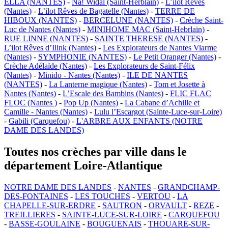
ELLA (NANTES)
-
Na! Widal (Saint-Herblain)
-
L’ilot Rêves
(Nantes)
-
L’ilot Rêves de Bagatelle (Nantes)
-
TERRE DE
HIBOUX (NANTES)
-
BERCELUNE (NANTES)
-
Crèche Saint-
Luc de Nantes (Nantes)
-
MINIHOME MAC (Saint-Hebrlain)
-
RUE LINNE (NANTES)
-
SAINTE THERESE (NANTES)
-
L’ilot Rêves d’Ilink (Nantes)
-
Les Explorateurs de Nantes Viarme
(Nantes)
-
SYMPHONIE (NANTES)
-
Le Petit Oranger (Nantes)
-
Crèche Adélaïde (Nantes)
-
Les Explorateurs de Saint-Félix
(Nantes)
-
Minido - Nantes (Nantes)
-
ILE DE NANTES
(NANTES)
-
La Lanterne magique (Nantes)
-
Tom et Josette à
Nantes (Nantes)
-
L’Escale des Bambins (Nantes)
-
FLIC FLAC
FLOC (Nantes )
-
Pop Up (Nantes)
-
La Cabane d’Achille et
Camille - Nantes (Nantes)
-
Lulu l’Escargot (Sainte-Luce-sur-Loire)
-
Gabili (Carquefou)
-
L'ARBRE AUX ENFANTS (NOTRE
DAME DES LANDES)
Toutes nos crèches par ville dans le
département Loire-Atlantique
NOTRE DAME DES LANDES
-
NANTES
-
GRANDCHAMP-
DES-FONTAINES
-
LES TOUCHES
-
VERTOU
-
LA
CHAPELLE-SUR-ERDRE
-
SAUTRON
-
ORVAULT
-
REZE
-
TREILLIERES
-
SAINTE-LUCE-SUR-LOIRE
-
CARQUEFOU
-
BASSE-GOULAINE
-
BOUGUENAIS
-
THOUARE-SUR-