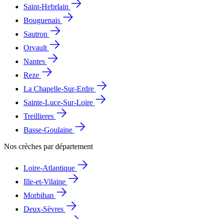
Saint-Hebrlain
Bouguenais
Sautron
Orvault
Nantes
Reze
La Chapelle-Sur-Erdre
Sainte-Luce-Sur-Loire
Treillieres
Basse-Goulaine
Nos crèches par département
Loire-Atlantique
Ille-et-Vilaine
Morbihan
Deux-Sèvres