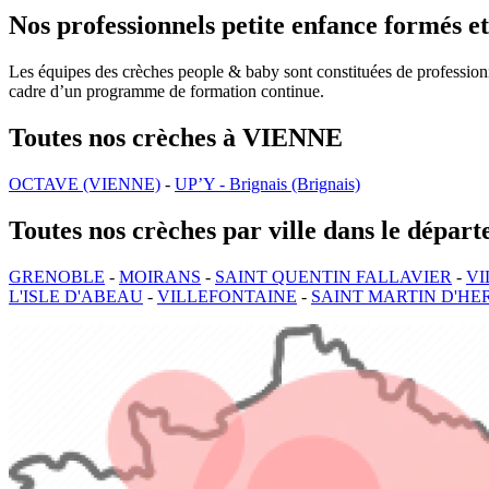
Nos professionnels petite enfance formés et
Les équipes des crèches people & baby sont constituées de professionnel
cadre d’un programme de formation continue.
Toutes nos crèches à VIENNE
OCTAVE (VIENNE)
-
UP’Y - Brignais (Brignais)
Toutes nos crèches par ville dans le dépar
GRENOBLE
-
MOIRANS
-
SAINT QUENTIN FALLAVIER
-
VI
L'ISLE D'ABEAU
-
VILLEFONTAINE
-
SAINT MARTIN D'HE