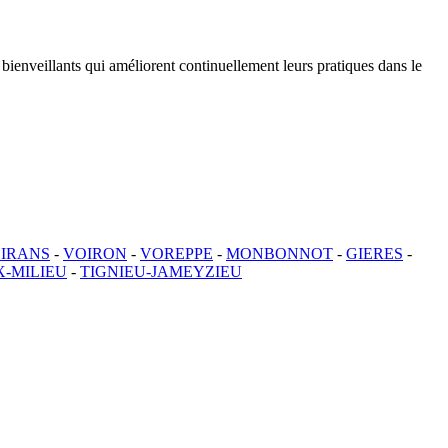
 bienveillants qui améliorent continuellement leurs pratiques dans le
OIRANS
-
VOIRON
-
VOREPPE
-
MONBONNOT
-
GIERES
-
-MILIEU
-
TIGNIEU-JAMEYZIEU