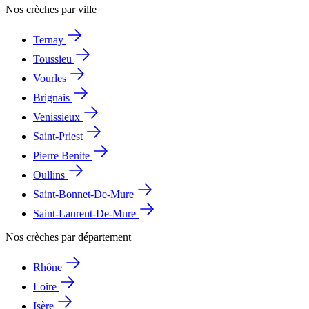
Nos crèches par ville
Ternay
Toussieu
Vourles
Brignais
Venissieux
Saint-Priest
Pierre Benite
Oullins
Saint-Bonnet-De-Mure
Saint-Laurent-De-Mure
Nos crèches par département
Rhône
Loire
Isère