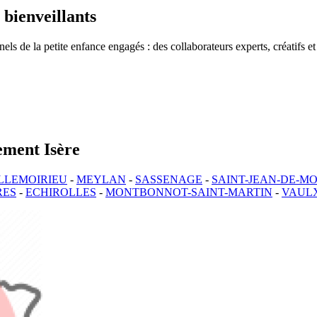
 bienveillants
s de la petite enfance engagés : des collaborateurs experts, créatifs et
tement Isère
LLEMOIRIEU
-
MEYLAN
-
SASSENAGE
-
SAINT-JEAN-DE-M
RES
-
ECHIROLLES
-
MONTBONNOT-SAINT-MARTIN
-
VAULX