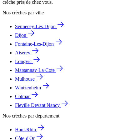
crèche près de chez vous.
Nos crèches par ville
Sennecey-Les-Dijon
Dijon
Fontaine-Les-Dijon
Aiserey
Longvic
Marsannay-La-Cote
Mulhouse
Wintzenheim
Colmar
Fleville Devant Nancy
Nos crèches par département
Haut-Rhin
Côte-d'Or