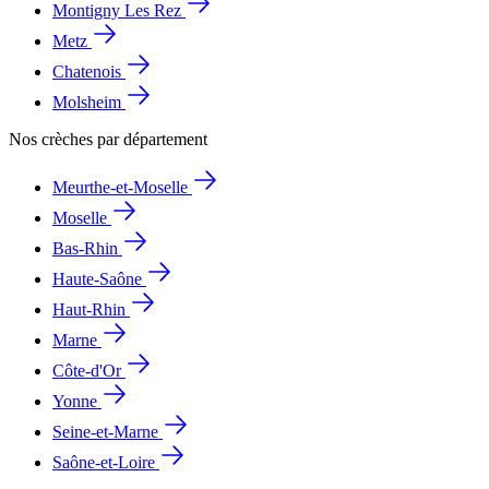
Montigny Les Rez
Metz
Chatenois
Molsheim
Nos crèches par département
Meurthe-et-Moselle
Moselle
Bas-Rhin
Haute-Saône
Haut-Rhin
Marne
Côte-d'Or
Yonne
Seine-et-Marne
Saône-et-Loire