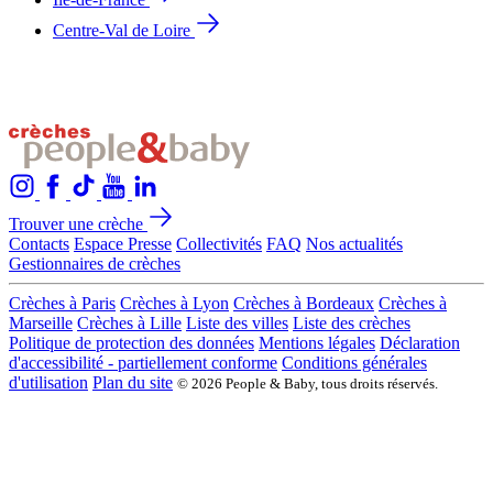
Centre-Val de Loire
Trouver une crèche
Contacts
Espace Presse
Collectivités
FAQ
Nos actualités
Gestionnaires de crèches
Crèches à Paris
Crèches à Lyon
Crèches à Bordeaux
Crèches à
Marseille
Crèches à Lille
Liste des villes
Liste des crèches
Politique de protection des données
Mentions légales
Déclaration
d'accessibilité - partiellement conforme
Conditions générales
d'utilisation
Plan du site
© 2026 People & Baby, tous droits réservés.