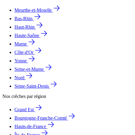
Meurthe-et-Moselle
Bas-Rhin
Haut-Rhin
Haute-Saône
Marne
Côte-d'Or
Yonne
Seine-et-Marne
Nord
Seine-Saint-Denis
Nos crèches par région
Grand Est
Bourgogne-Franche-Comté
Hauts-de-France
Île-de-France