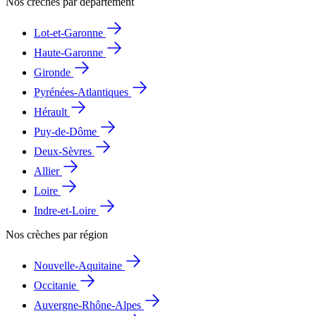
Nos crèches par département
Lot-et-Garonne
Haute-Garonne
Gironde
Pyrénées-Atlantiques
Hérault
Puy-de-Dôme
Deux-Sèvres
Allier
Loire
Indre-et-Loire
Nos crèches par région
Nouvelle-Aquitaine
Occitanie
Auvergne-Rhône-Alpes