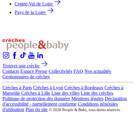
Centre-Val de Loire
Pays de la Loire
Trouver une crèche
Contacts
Espace Presse
Collectivités
FAQ
Nos actualités
Gestionnaires de crèches
Crèches à Paris
Crèches à Lyon
Crèches à Bordeaux
Crèches à
Marseille
Crèches à Lille
Liste des villes
Liste des crèches
Politique de protection des données
Mentions légales
Déclaration
d'accessibilité - partiellement conforme
Conditions générales
d'utilisation
Plan du site
© 2026 People & Baby, tous droits réservés.