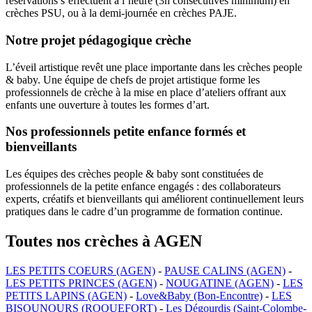
réservations s’effectuent à l’heure (3h consécutives minimum) en
crèches PSU, ou à la demi-journée en crèches PAJE.
Notre projet pédagogique crèche
L’éveil artistique revêt une place importante dans les crèches people
& baby. Une équipe de chefs de projet artistique forme les
professionnels de crèche à la mise en place d’ateliers offrant aux
enfants une ouverture à toutes les formes d’art.
Nos professionnels petite enfance formés et
bienveillants
Les équipes des crèches people & baby sont constituées de
professionnels de la petite enfance engagés : des collaborateurs
experts, créatifs et bienveillants qui améliorent continuellement leurs
pratiques dans le cadre d’un programme de formation continue.
Toutes nos crèches à AGEN
LES PETITS COEURS (AGEN)
-
PAUSE CALINS (AGEN)
-
LES PETITS PRINCES (AGEN)
-
NOUGATINE (AGEN)
-
LES
PETITS LAPINS (AGEN)
-
Love&Baby (Bon-Encontre)
-
LES
BISOUNOURS (ROQUEFORT)
-
Les Dégourdis (Saint-Colombe-