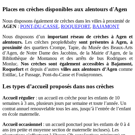
Places en crèches disponibles aux alentours d'Agen
Nous disposons également de crèches dans les villes à proximité de
AGEN
:
PONT-DU-CASSE
,
ROQUEFORT
,
BAJAMONT
Nous disposons d’un
important réseau de crèches à Agen et
alentours.
Les crèches people&baby
sont présentes à Agen, à
proximité
des quartiers Crompe, Tapie, du Musée des Beaux-Arts
d’Agen, de Notre Dame des Jacobins, de la Mairie d’Agen, de la
Bibliothèque de Montanou et des arrêts de bus Rodrigues et
Monluc.
Nos crèches sont également accessibles à Bajamont,
Roquefort
et depuis d’autres
villes aux alentours d’Agen
comme
Estillac, Le Passage, Pont-du-Casse et Foulayronnes.
Les types d’accueil proposés dans nos crèches
Accueil régulier
: un accueil en crèche pour les enfants de 10
semaines à 3 ans, plusieurs jours par semaine et toute l’année. Un
contrat annuel renouvelable tous les ans, jusqu’à l’entrée de l’enfant
en école maternelle.
Accueil occasionnel
: un accueil ponctuel pour les enfants de 0 à 4
ans (en petite et moyenne section de maternelle incluses). Les