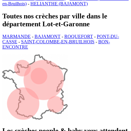
en-Bruilhois)
-
HELIANTHE (BAJAMONT)
Toutes nos crèches par ville dans le
département Lot-et-Garonne
MARMANDE
-
BAJAMONT
-
ROQUEFORT
-
PONT-DU-
CASSE
-
SAINT-COLOMBE-EN-BRUILHOIS
-
BON-
ENCONTRE
Les crèches people & baby vous attendent